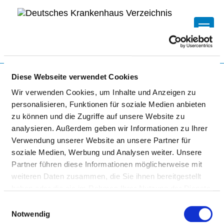
Togg
Startseite der Fachabteilung
Diese Webseite verwendet Cookies
Wir verwenden Cookies, um Inhalte und Anzeigen zu
personalisieren, Funktionen für soziale Medien anbieten
KLINIKUM MAIN-SPESSART
zu können und die Zugriffe auf unsere Website zu
LOHR
analysieren. Außerdem geben wir Informationen zu Ihrer
Verwendung unserer Website an unsere Partner für
soziale Medien, Werbung und Analysen weiter. Unsere
Partner führen diese Informationen möglicherweise mit
weiteren Daten zusammen, die Sie ihnen bereitgestellt
haben oder die sie im Rahmen Ihrer Nutzung der Dienste
gesammelt haben.
Einwilligungsauswahl
Notwendig
AKUTGERIATRIE