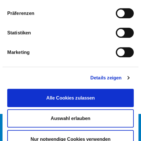
Präferenzen
ÄRZTLICHE FACHEXPERTISE
Allgemeinmedizin (AQ63)
Statistiken
Neurologie (AQ42)
Marketing
Innere Medizin (AQ23)
Psychiatrie und Psychotherapie (AQ51)
Details zeigen
Geriatrie (ZF09)
Alle Cookies zulassen
Auswahl erlauben
KONTAKT
IMPRESSUM
Nur notwendige Cookies verwenden
DATENSCHUTZ