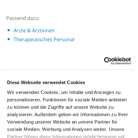
Passend dazu:
Ärzte & Ärztinnen
Therapeutisches Personal
PFLEGEPERSONAL
Hier finden Sie Angaben zum Pflegepersonal des
gesamten Krankenhauses. Informationen zum
Diese Webseite verwendet Cookies
Personal der einzelnen Fachabteilungen finden Sie
Wir verwenden Cookies, um Inhalte und Anzeigen zu
auf den Fachabteilungsseiten.
personalisieren, Funktionen für soziale Medien anbieten
zu können und die Zugriffe auf unsere Website zu
analysieren. Außerdem geben wir Informationen zu Ihrer
GESUNDHEITS- UND KRANKENPFLEGER UND
Verwendung unserer Website an unsere Partner für
GESUNDHEITS- UND KRANKENPFLEGERINNEN
soziale Medien, Werbung und Analysen weiter. Unsere
Partner führen diese Informationen möglicherweise mit