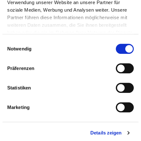
Verwendung unserer Website an unsere Partner für
soziale Medien, Werbung und Analysen weiter. Unsere
Medizinische Leistungen
Partner führen diese Informationen möglicherweise mit
Medizinisch-pflegerische Leistungen
weiteren Daten zusammen, die Sie ihnen bereitgestellt
haben oder die sie im Rahmen Ihrer Nutzung der Dienste
gesammelt haben.
SERVICE & AUSSTATTUNG
Einwilligungsauswahl
Notwendig
BETTEN
Präferenzen
Statistiken
Ein-Bett-Zimmer
Marketing
Ein-Bett-Zimmer mit eigener Nasszelle
Mutter-Kind-Zimmer
Details zeigen