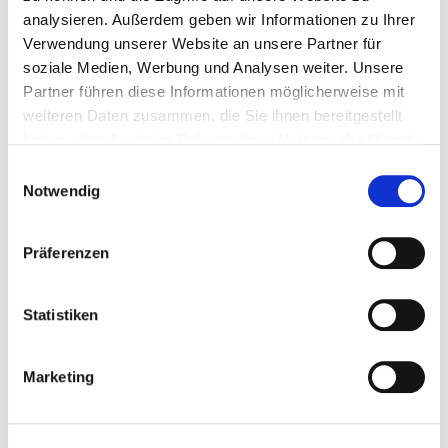
Behandlungen / Therapien
analysieren. Außerdem geben wir Informationen zu Ihrer
Verwendung unserer Website an unsere Partner für
Atemgymnastik /-therapie
soziale Medien, Werbung und Analysen weiter. Unsere
Partner führen diese Informationen möglicherweise mit
Basale Stimulation
weiteren Daten zusammen, die Sie ihnen bereitgestellt
haben oder die sie im Rahmen Ihrer Nutzung der Dienste
Sporttherapie / Bewegungstherapie
gesammelt haben.
Einwilligungsauswahl
Bobath-Therapie (für Erwachsene und/oder
Notwendig
Kinder)
Spezielles Leistungsangebot für Diabetiker und
Präferenzen
Diabetikerinnen
Statistiken
Ergotherapie / Arbeitstherapie
Manuelle Lymphdrainage
Marketing
Physiotherapie / Krankengymnastik als Einzel-
und/oder Gruppentherapie