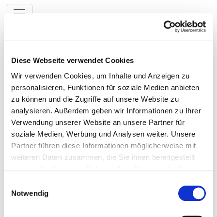
Toggle navigation
Zur Krankenhaus-Startseite
Diese Webseite verwendet Cookies
Wir verwenden Cookies, um Inhalte und Anzeigen zu
personalisieren, Funktionen für soziale Medien anbieten
Main-Kinzig-Kliniken gGmbH
zu können und die Zugriffe auf unsere Website zu
analysieren. Außerdem geben wir Informationen zu Ihrer
Schlüchtern
Verwendung unserer Website an unsere Partner für
soziale Medien, Werbung und Analysen weiter. Unsere
Partner führen diese Informationen möglicherweise mit
weiteren Daten zusammen, die Sie ihnen bereitgestellt
Chirurgie (Belegabteilung)
haben oder die sie im Rahmen Ihrer Nutzung der Dienste
Informationen und Leistungen der
gesammelt haben.
Einwilligungsauswahl
Fachabteilung
Notwendig
Fallzahlen