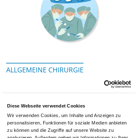
ALLGEMEINE CHIRURGIE
Karl-Marx-Str. 80
03130 Spremberg
Diese Webseite verwendet Cookies
Tel.:
03563-52302
Mail:
ed.grebmerps-suahneknark@hcilliz
Wir verwenden Cookies, um Inhalte und Anzeigen zu
Mit Notfallambulanz
personalisieren, Funktionen für soziale Medien anbieten
zu können und die Zugriffe auf unsere Website zu
Anfahrt
analysieren. Außerdem geben wir Informationen zu Ihrer