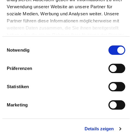
Verwendung unserer Website an unsere Partner für
soziale Medien, Werbung und Analysen weiter. Unsere
Ärztliche Leitung
Partner führen diese Informationen möglicherweise mit
Dipl.-Med. Uwe Zillich (Chefarzt Traumatologie und
weiteren Daten zusammen, die Sie ihnen bereitgestellt
Orthopädie)
haben oder die sie im Rahmen Ihrer Nutzung der Dienste
gesammelt haben.
Dr. med. Marek Frackowiak (Chefarzt Allgemein- und
Einwilligungsauswahl
Notwendig
Viszeralchirurgie)
Präferenzen
Informationen und Leistungen der
Fachabteilung
Statistiken
FALLZAHLEN
Marketing
Vollstationäre Fallzahl: 1.441
Details zeigen