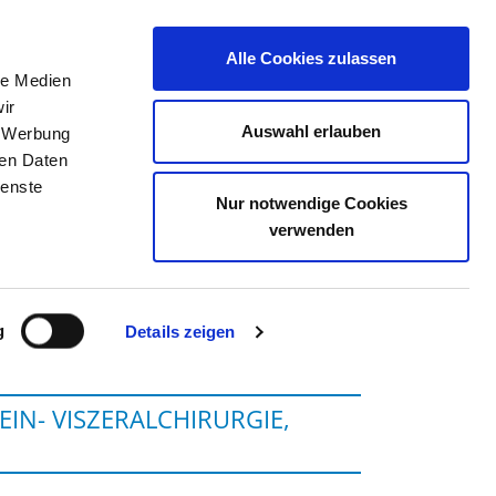
Alle Cookies zulassen
le Medien
TELLENBÖRSE
KONTAKT
IHRE MEINUNG
ir
Auswahl erlauben
, Werbung
ren Daten
ienste
Nur notwendige Cookies
INIK HÜNFELD
verwenden
g
Details zeigen
IN- VISZERALCHIRURGIE,