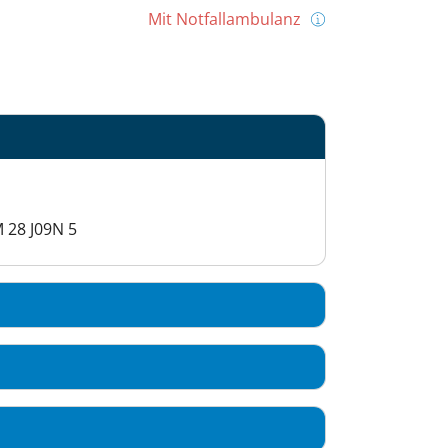
Mit Notfallambulanz
 28 J09N 5