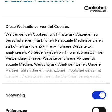
PATIENTENVERSORGUNG
QUALITÄTSMANAGEMENT
Diese Webseite verwendet Cookies
VERANTWORTLICHE PERSON
Wir verwenden Cookies, um Inhalte und Anzeigen zu
personalisieren, Funktionen für soziale Medien anbieten
zu können und die Zugriffe auf unsere Website zu
Herr Dr. med. Andreas Rügamer
analysieren. Außerdem geben wir Informationen zu Ihrer
Chefarzt Orthopädie, Unfallchirurgie, spezielle
Verwendung unserer Website an unsere Partner für
Unfallchirurgie, Sporttraumatologie, D-Arzt und
soziale Medien, Werbung und Analysen weiter. Unsere
Ärztlicher Direktor
Partner führen diese Informationen möglicherweise mit
weiteren Daten zusammen, die Sie ihnen bereitgestellt
Schillerstraße 22
haben oder die sie im Rahmen Ihrer Nutzung der Dienste
36088 Hünfeld
gesammelt haben.
Einwilligungsauswahl
Tel.:
06652 -987-121
Notwendig
Mail:
ed.tiehdnuseg-soileh@remageur.saerdna
Präferenzen