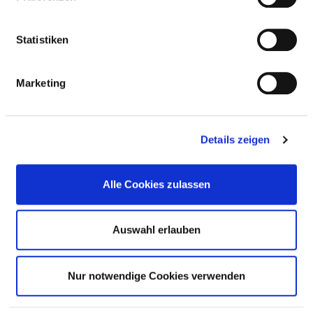
LENKUNGSGREMIUM
Statistiken
Marketing
RISIKOMANAGEMENT
VERANTWORTLICHE PERSON
Details zeigen
LENKUNGSGREMIUM
Alle Cookies zulassen
Auswahl erlauben
INSTRUMENTE UND MASSNAHMEN IM R
ISIKOMANAGEMENT
Nur notwendige Cookies verwenden
INSTRUMENTE UND MASSNAHMEN