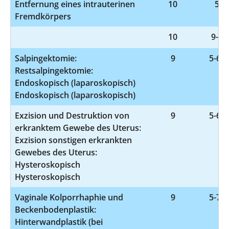
Entfernung eines intrauterinen
10
5-6
Fremdkörpers
10
9-98
Salpingektomie:
9
5-661
Restsalpingektomie:
Endoskopisch (laparoskopisch)
Endoskopisch (laparoskopisch)
Exzision und Destruktion von
9
5-681
erkranktem Gewebe des Uterus:
Exzision sonstigen erkrankten
Gewebes des Uterus:
Hysteroskopisch
Hysteroskopisch
Vaginale Kolporrhaphie und
9
5-704
Beckenbodenplastik:
Hinterwandplastik (bei