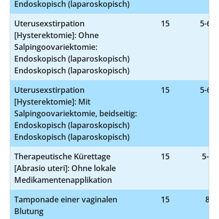
Endoskopisch (laparoskopisch)
Uterusexstirpation
15
5-683
[Hysterektomie]: Ohne
Salpingoovariektomie:
Endoskopisch (laparoskopisch)
Endoskopisch (laparoskopisch)
Uterusexstirpation
15
5-683
[Hysterektomie]: Mit
Salpingoovariektomie, beidseitig:
Endoskopisch (laparoskopisch)
Endoskopisch (laparoskopisch)
Therapeutische Kürettage
15
5-69
[Abrasio uteri]: Ohne lokale
Medikamentenapplikation
Tamponade einer vaginalen
15
8-5
Blutung