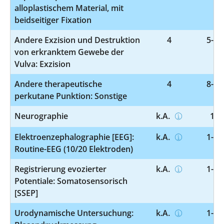
alloplastischem Material, mit
beidseitiger Fixation
Andere Exzision und Destruktion
4
5-71
von erkranktem Gewebe der
Vulva: Exzision
Andere therapeutische
4
8-15
perkutane Punktion: Sonstige
Neurographie
k.A.
1-2
Elektroenzephalographie [EEG]:
k.A.
1-20
Routine-EEG (10/20 Elektroden)
Registrierung evozierter
k.A.
1-20
Potentiale: Somatosensorisch
[SSEP]
Urodynamische Untersuchung:
k.A.
1-33