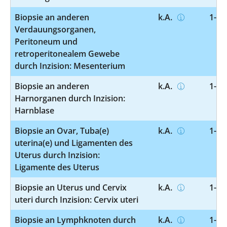
Biopsie an anderen
k.A.
1-55
Verdauungsorganen,
Peritoneum und
retroperitonealem Gewebe
durch Inzision: Mesenterium
Biopsie an anderen
k.A.
1-56
Harnorganen durch Inzision:
Harnblase
Biopsie an Ovar, Tuba(e)
k.A.
1-57
uterina(e) und Ligamenten des
Uterus durch Inzision:
Ligamente des Uterus
Biopsie an Uterus und Cervix
k.A.
1-57
uteri durch Inzision: Cervix uteri
Biopsie an Lymphknoten durch
k.A.
1-58