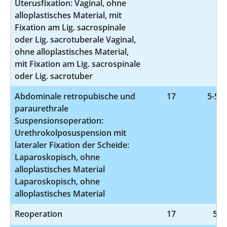
Uterusfixation: Vaginal, ohne
alloplastisches Material, mit
Fixation am Lig. sacrospinale
oder Lig. sacrotuberale Vaginal,
ohne alloplastisches Material,
mit Fixation am Lig. sacrospinale
oder Lig. sacrotuber
Abdominale retropubische und
17
5-595
paraurethrale
Suspensionsoperation:
Urethrokolposuspension mit
lateraler Fixation der Scheide:
Laparoskopisch, ohne
alloplastisches Material
Laparoskopisch, ohne
alloplastisches Material
Reoperation
17
5-9