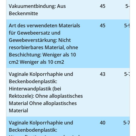
Vakuumentbindung: Aus
45
5-72
Beckenmitte
Art des verwendeten Materials
45
5-932
für Gewebeersatz und
Gewebeverstärkung: Nicht
resorbierbares Material, ohne
Beschichtung: Weniger als 10
cm2 Weniger als 10 cm2
Vaginale Kolporrhaphie und
43
5-704
Beckenbodenplastik:
Hinterwandplastik (bei
Rektozele): Ohne alloplastisches
Material Ohne alloplastisches
Material
Vaginale Kolporrhaphie und
40
5-70
Beckenbodenplastik: