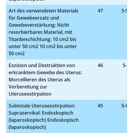
Art des verwendeten Materials
47
5-932
für Gewebeersatz und
Gewebeverstärkung: Nicht
resorbierbares Material, mit
Titanbeschichtung: 10 cm2 bis
unter 50 cm2 10 cm2 bis unter
50 cm2
Exzision und Destruktion von
46
5-68
erkranktem Gewebe des Uterus:
Morcellieren des Uterus als
Vorbereitung zur
Uterusexstirpation
Subtotale Uterusexstirpation:
45
5-682
Suprazervikal: Endoskopisch
(laparoskopisch) Endoskopisch
(laparoskopisch)