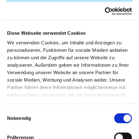
Manipulation am Fetus vor der
15
8-51
Geburt: Äußere Wendung
Computertomographie des
13
3-2
Diese Webseite verwendet Cookies
Abdomens mit Kontrastmittel
Wir verwenden Cookies, um Inhalte und Anzeigen zu
Manipulationen an der
13
8-13
personalisieren, Funktionen für soziale Medien anbieten
Harnblase: Instillation
zu können und die Zugriffe auf unsere Website zu
analysieren. Außerdem geben wir Informationen zu Ihrer
Transfusion von Vollblut,
13
8-800
Verwendung unserer Website an unsere Partner für
Erythrozytenkonzentrat und
soziale Medien, Werbung und Analysen weiter. Unsere
Thrombozytenkonzentrat:
Partner führen diese Informationen möglicherweise mit
Erythrozytenkonzentrat: 1 TE bis
weiteren Daten zusammen, die Sie ihnen bereitgestellt
unter 6 TE 1 TE bis unter 6 TE
haben oder die sie im Rahmen Ihrer Nutzung der Dienste
Lokale Exzision und Destruktion
12
5-70
gesammelt haben.
Einwilligungsauswahl
von erkranktem Gewebe der
Notwendig
Vagina und des Douglasraumes:
Exzision von erkranktem
Präferenzen
Gewebe der Vagina