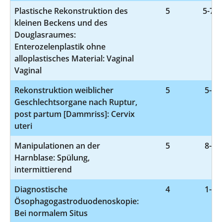
Plastische Rekonstruktion des
5
5-707
kleinen Beckens und des
Douglasraumes:
Enterozelenplastik ohne
alloplastisches Material: Vaginal
Vaginal
Rekonstruktion weiblicher
5
5-75
Geschlechtsorgane nach Ruptur,
post partum [Dammriss]: Cervix
uteri
Manipulationen an der
5
8-13
Harnblase: Spülung,
intermittierend
Diagnostische
4
1-63
Ösophagogastroduodenoskopie:
Bei normalem Situs