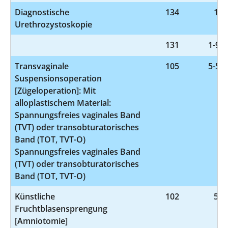
Diagnostische
134
1-6
Urethrozystoskopie
131
1-999
Transvaginale
105
5-593
Suspensionsoperation
[Zügeloperation]: Mit
alloplastischem Material:
Spannungsfreies vaginales Band
(TVT) oder transobturatorisches
Band (TOT, TVT-O)
Spannungsfreies vaginales Band
(TVT) oder transobturatorisches
Band (TOT, TVT-O)
Künstliche
102
5-7
Fruchtblasensprengung
[Amniotomie]