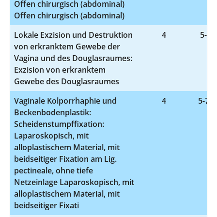
Offen chirurgisch (abdominal)
Offen chirurgisch (abdominal)
Lokale Exzision und Destruktion
4
5-70
von erkranktem Gewebe der
Vagina und des Douglasraumes:
Exzision von erkranktem
Gewebe des Douglasraumes
Vaginale Kolporrhaphie und
4
5-704
Beckenbodenplastik:
Scheidenstumpffixation:
Laparoskopisch, mit
alloplastischem Material, mit
beidseitiger Fixation am Lig.
pectineale, ohne tiefe
Netzeinlage Laparoskopisch, mit
alloplastischem Material, mit
beidseitiger Fixati