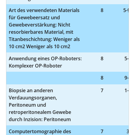
Art des verwendeten Materials
8
5-932
für Gewebeersatz und
Gewebeverstärkung: Nicht
resorbierbares Material, mit
Titanbeschichtung: Weniger als
10 cm2 Weniger als 10 cm2
Anwendung eines OP-Roboters:
8
5-98
Komplexer OP-Roboter
8
9-98
Biopsie an anderen
7
1-55
Verdauungsorganen,
Peritoneum und
retroperitonealem Gewebe
durch Inzision: Peritoneum
Computertomographie des
7
3-2