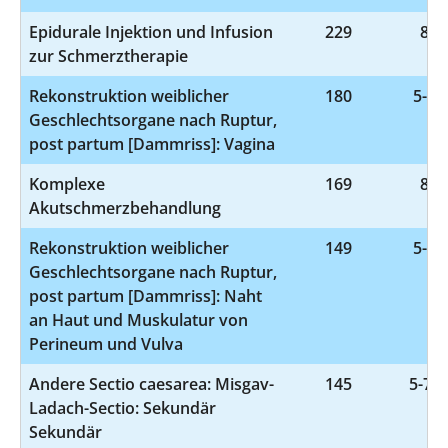
Epidurale Injektion und Infusion
229
8-9
zur Schmerztherapie
Rekonstruktion weiblicher
180
5-75
Geschlechtsorgane nach Ruptur,
post partum [Dammriss]: Vagina
Komplexe
169
8-9
Akutschmerzbehandlung
Rekonstruktion weiblicher
149
5-75
Geschlechtsorgane nach Ruptur,
post partum [Dammriss]: Naht
an Haut und Muskulatur von
Perineum und Vulva
Andere Sectio caesarea: Misgav-
145
5-749
Ladach-Sectio: Sekundär
Sekundär