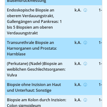
Blasendruckmessung
Endoskopische Biopsie an
k.A.
1-44
oberem Verdauungstrakt,
Gallengängen und Pankreas: 1
bis 5 Biopsien am oberen
Verdauungstrakt
Transurethrale Biopsie an
k.A.
1-46
Harnorganen und Prostata:
Harnblase
(Perkutane) (Nadel-)Biopsie an
k.A.
1-47
weiblichen Geschlechtsorganen:
Vulva
Biopsie ohne Inzision an Haut
k.A.
1-49
und Unterhaut: Sonstige
Biopsie am Kolon durch Inzision:
k.A.
1-55
Colon sigmoideum