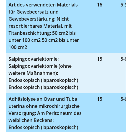
Art des verwendeten Materials
16
5-932
für Gewebeersatz und
Gewebeverstärkung: Nicht
resorbierbares Material, mit
Titanbeschichtung: 50 cm2 bis
unter 100 cm2 50 cm2 bis unter
100 cm2
Salpingoovariektomie:
15
5-653
Salpingoovariektomie (ohne
weitere Maßnahmen):
Endoskopisch (laparoskopisch)
Endoskopisch (laparoskopisch)
Adhäsiolyse an Ovar und Tuba
15
5-657
uterina ohne mikrochirurgische
Versorgung: Am Peritoneum des
weiblichen Beckens:
Endoskopisch (laparoskopisch)