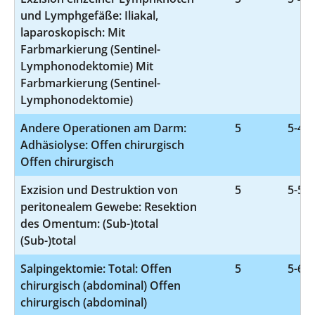
und Lymphgefäße: Iliakal,
laparoskopisch: Mit
Farbmarkierung (Sentinel-
Lymphonodektomie) Mit
Farbmarkierung (Sentinel-
Lymphonodektomie)
Andere Operationen am Darm:
5
5-469
Adhäsiolyse: Offen chirurgisch
Offen chirurgisch
Exzision und Destruktion von
5
5-543
peritonealem Gewebe: Resektion
des Omentum: (Sub-)total
(Sub-)total
Salpingektomie: Total: Offen
5
5-661
chirurgisch (abdominal) Offen
chirurgisch (abdominal)