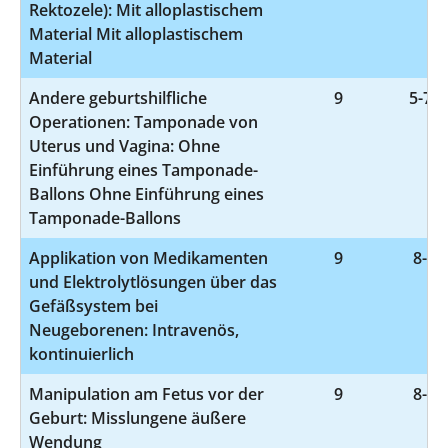
Rektozele): Mit alloplastischem
Material Mit alloplastischem
Material
Andere geburtshilfliche
9
5-759
Operationen: Tamponade von
Uterus und Vagina: Ohne
Einführung eines Tamponade-
Ballons Ohne Einführung eines
Tamponade-Ballons
Applikation von Medikamenten
9
8-01
und Elektrolytlösungen über das
Gefäßsystem bei
Neugeborenen: Intravenös,
kontinuierlich
Manipulation am Fetus vor der
9
8-51
Geburt: Misslungene äußere
Wendung