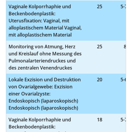
Vaginale Kolporrhaphie und
25
5-704
Beckenbodenplastik:
Uterusfixation: Vaginal, mit
alloplastischem Material Vaginal,
mit alloplastischem Material
Monitoring von Atmung, Herz
25
8-9
und Kreislauf ohne Messung des
Pulmonalarteriendruckes und
des zentralen Venendruckes
Lokale Exzision und Destruktion
20
5-651
von Ovarialgewebe: Exzision
einer Ovarialzyste:
Endoskopisch (laparoskopisch)
Endoskopisch (laparoskopisch)
Vaginale Kolporrhaphie und
18
5-704
Beckenbodenplastik: