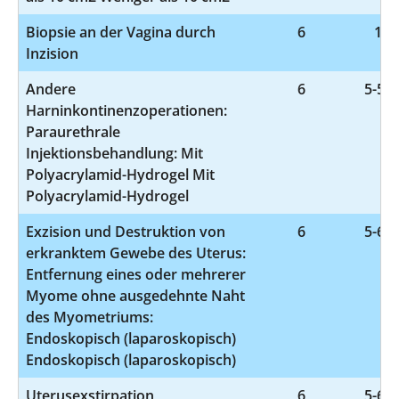
Biopsie an der Vagina durch
6
1-5
Inzision
Andere
6
5-596
Harninkontinenzoperationen:
Paraurethrale
Injektionsbehandlung: Mit
Polyacrylamid-Hydrogel Mit
Polyacrylamid-Hydrogel
Exzision und Destruktion von
6
5-681
erkranktem Gewebe des Uterus:
Entfernung eines oder mehrerer
Myome ohne ausgedehnte Naht
des Myometriums:
Endoskopisch (laparoskopisch)
Endoskopisch (laparoskopisch)
Uterusexstirpation
6
5-683