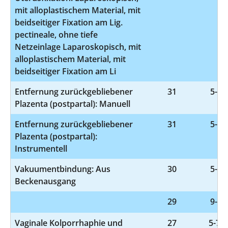
mit alloplastischem Material, mit
beidseitiger Fixation am Lig.
pectineale, ohne tiefe
Netzeinlage Laparoskopisch, mit
alloplastischem Material, mit
beidseitiger Fixation am Li
Entfernung zurückgebliebener
31
5-75
Plazenta (postpartal): Manuell
Entfernung zurückgebliebener
31
5-75
Plazenta (postpartal):
Instrumentell
Vakuumentbindung: Aus
30
5-72
Beckenausgang
29
9-98
Vaginale Kolporrhaphie und
27
5-704