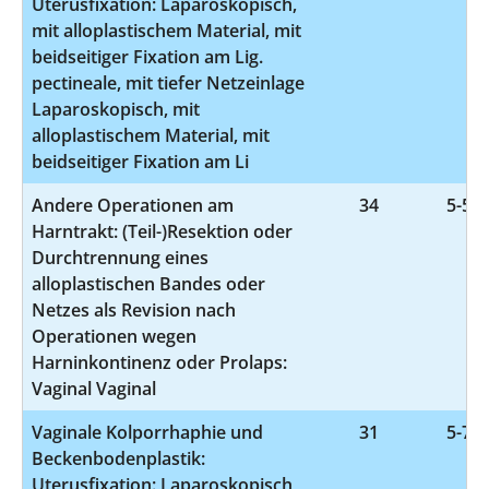
Uterusfixation: Laparoskopisch,
mit alloplastischem Material, mit
beidseitiger Fixation am Lig.
pectineale, mit tiefer Netzeinlage
Laparoskopisch, mit
alloplastischem Material, mit
beidseitiger Fixation am Li
Andere Operationen am
34
5-599
Harntrakt: (Teil-)Resektion oder
Durchtrennung eines
alloplastischen Bandes oder
Netzes als Revision nach
Operationen wegen
Harninkontinenz oder Prolaps:
Vaginal Vaginal
Vaginale Kolporrhaphie und
31
5-704
Beckenbodenplastik:
Uterusfixation: Laparoskopisch,