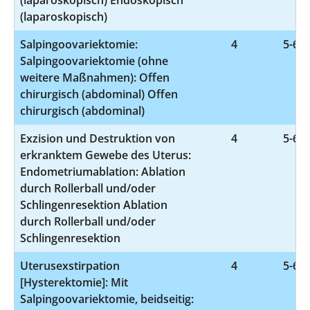
(laparoskopisch)
Salpingoovariektomie:
4
5-653
Salpingoovariektomie (ohne
weitere Maßnahmen): Offen
chirurgisch (abdominal) Offen
chirurgisch (abdominal)
Exzision und Destruktion von
4
5-681
erkranktem Gewebe des Uterus:
Endometriumablation: Ablation
durch Rollerball und/oder
Schlingenresektion Ablation
durch Rollerball und/oder
Schlingenresektion
Uterusexstirpation
4
5-683
[Hysterektomie]: Mit
Salpingoovariektomie, beidseitig: