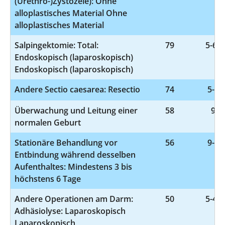
(Urethro-)Zystozele): Ohne
alloplastisches Material Ohne
alloplastisches Material
Salpingektomie: Total:
79
5-661
Endoskopisch (laparoskopisch)
Endoskopisch (laparoskopisch)
Andere Sectio caesarea: Resectio
74
5-74
Überwachung und Leitung einer
58
9-2
normalen Geburt
Stationäre Behandlung vor
56
9-28
Entbindung während desselben
Aufenthaltes: Mindestens 3 bis
höchstens 6 Tage
Andere Operationen am Darm:
50
5-469
Adhäsiolyse: Laparoskopisch
Laparoskopisch