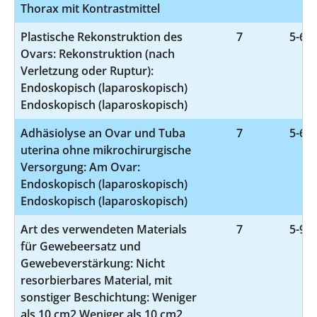
Thorax mit Kontrastmittel
Plastische Rekonstruktion des
7
5-656
Ovars: Rekonstruktion (nach
Verletzung oder Ruptur):
Endoskopisch (laparoskopisch)
Endoskopisch (laparoskopisch)
Adhäsiolyse an Ovar und Tuba
7
5-657
uterina ohne mikrochirurgische
Versorgung: Am Ovar:
Endoskopisch (laparoskopisch)
Endoskopisch (laparoskopisch)
Art des verwendeten Materials
7
5-932
für Gewebeersatz und
Gewebeverstärkung: Nicht
resorbierbares Material, mit
sonstiger Beschichtung: Weniger
als 10 cm2 Weniger als 10 cm2