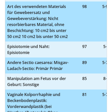
Art des verwendeten Materials
98
5-932
für Gewebeersatz und
Gewebeverstärkung: Nicht
resorbierbares Material, ohne
Beschichtung: 10 cm2 bis unter
50 cm2 10 cm2 bis unter 50 cm2
Episiotomie und Naht:
97
5-73
Episiotomie
Andere Sectio caesarea: Misgav-
89
5-749
Ladach-Sectio: Primär Primär
Manipulation am Fetus vor der
85
8-51
Geburt: Sonstige
Vaginale Kolporrhaphie und
81
5-704
Beckenbodenplastik:
Vorderwandplastik (bei