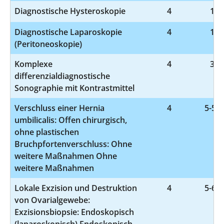
Diagnostische Hysteroskopie
4
1-6
Diagnostische Laparoskopie
4
1-6
(Peritoneoskopie)
Komplexe
4
3-0
differenzialdiagnostische
Sonographie mit Kontrastmittel
Verschluss einer Hernia
4
5-534
umbilicalis: Offen chirurgisch,
ohne plastischen
Bruchpfortenverschluss: Ohne
weitere Maßnahmen Ohne
weitere Maßnahmen
Lokale Exzision und Destruktion
4
5-651
von Ovarialgewebe:
Exzisionsbiopsie: Endoskopisch
(laparoskopisch) Endoskopisch