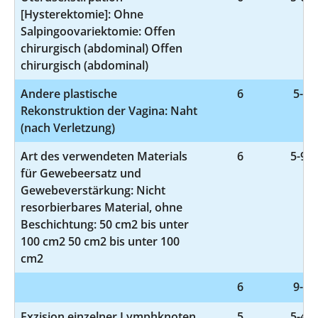
[Hysterektomie]: Ohne
Salpingoovariektomie: Offen
chirurgisch (abdominal) Offen
chirurgisch (abdominal)
Andere plastische
6
5-70
Rekonstruktion der Vagina: Naht
(nach Verletzung)
Art des verwendeten Materials
6
5-932
für Gewebeersatz und
Gewebeverstärkung: Nicht
resorbierbares Material, ohne
Beschichtung: 50 cm2 bis unter
100 cm2 50 cm2 bis unter 100
cm2
6
9-98
Exzision einzelner Lymphknoten
5
5-401