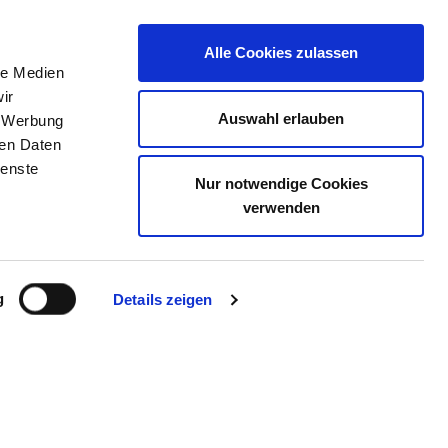
Alle Cookies zulassen
le Medien
TELLENBÖRSE
KONTAKT
IHRE MEINUNG
ir
Auswahl erlauben
, Werbung
ren Daten
ienste
Nur notwendige Cookies
DERSDORF
verwenden
g
Details zeigen