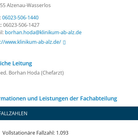
55 Alzenau-Wasserlos
.:
06023-506-1440
: 06023-506-1427
l:
ed.zla-ba-mukinilk@adoh.nahrob
://www.klinikum-ab-alz.de/
liche Leitung
ed. Borhan Hoda (Chefarzt)
rmationen und Leistungen der Fachabteilung
FALLZAHLEN
Vollstationäre Fallzahl: 1.093