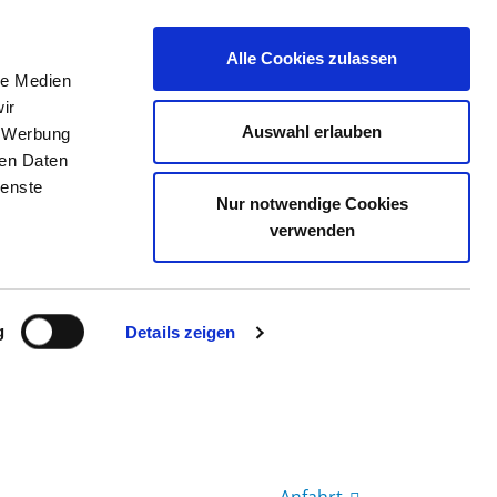
Alle Cookies zulassen
le Medien
TELLENBÖRSE
KONTAKT
IHRE MEINUNG
ir
Auswahl erlauben
, Werbung
ren Daten
ienste
Nur notwendige Cookies
U GEMEINNÜTZIGE GMBH
verwenden
g
Details zeigen