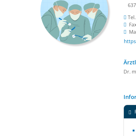
637
Tel
Fax
Mai
https
Ärzt
Dr. m
Info