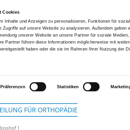
t Cookies
 Inhalte und Anzeigen zu personalisieren, Funktionen für sozia
SUCHEN
TIPPS & HILFE
DAS DKV
S
e Zugriffe auf unsere Website zu analysieren. Außerdem geben w
rwendung unserer Website an unsere Partner für soziale Medien
re Partner führen diese Informationen möglicherweise mit weite
ereitgestellt haben oder die sie im Rahmen Ihrer Nutzung der D
LINIKUM ASCHAFFENBURG-ALZENA
Präferenzen
Statistiken
Marketin
EILUNG FÜR ORTHOPÄDIE
losshof 1