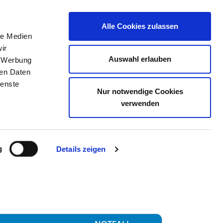
Alle Cookies zulassen
le Medien
TELLENBÖRSE
KONTAKT
IHRE MEINUNG
ir
Auswahl erlauben
, Werbung
ren Daten
ienste
Nur notwendige Cookies
U GEMEINNÜTZIGE GMBH
verwenden
g
Details zeigen