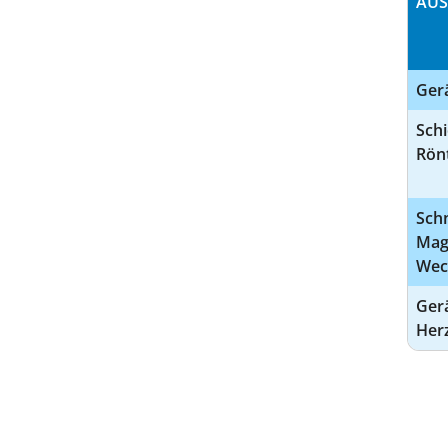
AUS
Ger
Schi
Rön
Schn
Mag
Wec
Gerä
Her