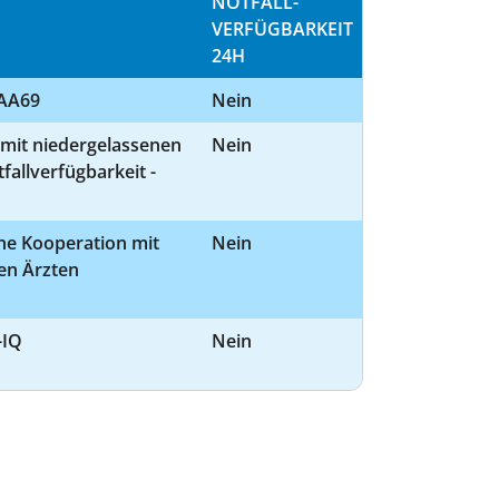
NOTFALL­
VERFÜGBARKEIT
24H
 AA69
Nein
 mit niedergelassenen
Nein
fallverfügbarkeit -
che Kooperation mit
Nein
en Ärzten
-IQ
Nein