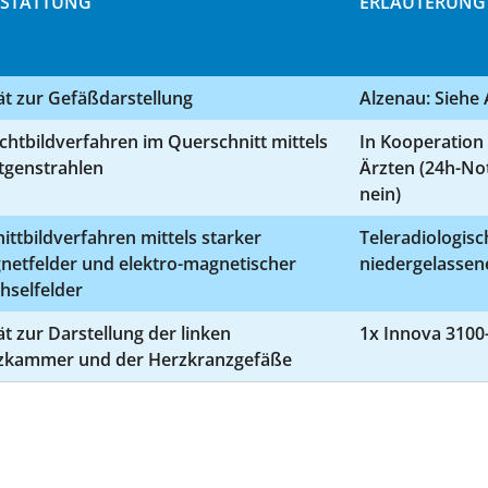
STATTUNG
ERLÄUTERUNG
ät zur Gefäßdarstellung
Alzenau: Siehe
chtbildverfahren im Querschnitt mittels
In Kooperation
tgenstrahlen
Ärzten (24h-Not
nein)
ittbildverfahren mittels starker
Teleradiologis
netfelder und elektro-magnetischer
niedergelassen
hselfelder
t zur Darstellung der linken
1x Innova 3100
zkammer und der Herzkranzgefäße