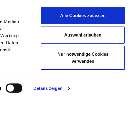
Alle Cookies zulassen
le Medien
TELLENBÖRSE
KONTAKT
IHRE MEINUNG
ir
Auswahl erlauben
, Werbung
ren Daten
ienste
Nur notwendige Cookies
FING GMBH & CO. KG
verwenden
g
Details zeigen