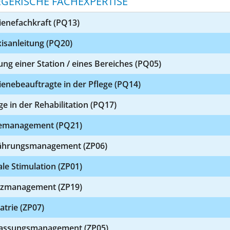
EGERISCHE FACHEXPERTISE
ienefachkraft (PQ13)
isanleitung (PQ20)
ung einer Station / eines Bereiches (PQ05)
enebeauftragte in der Pflege (PQ14)
ge in der Rehabilitation (PQ17)
emanagement (PQ21)
ährungsmanagement (ZP06)
le Stimulation (ZP01)
rzmanagement (ZP19)
atrie (ZP07)
lassungsmanagement (ZP05)