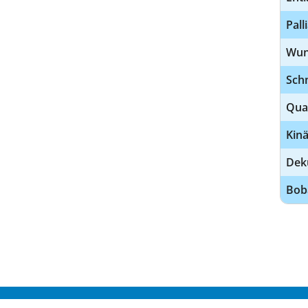
Pall
Wun
Sch
Qua
Kinä
Dek
Bob