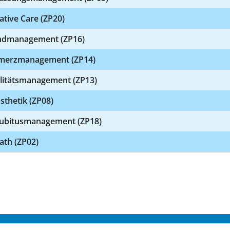
iative Care (ZP20)
dmanagement (ZP16)
merzmanagement (ZP14)
litätsmanagement (ZP13)
sthetik (ZP08)
ubitusmanagement (ZP18)
ath (ZP02)