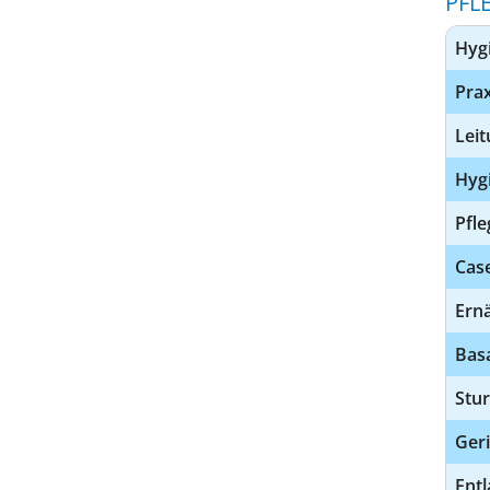
PFL
Hyg
Prax
Leit
Hygi
Pfle
Cas
Ern
Basa
Stu
Geri
Ent