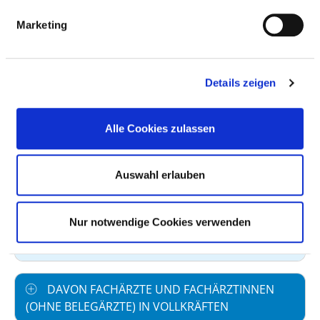
Anzahl (gesamt)
48,35
Marketing
Personal mit direktem
48,35
Beschäftigungsverhältnis
Details zeigen
Personal ohne direktes
0,00
Beschäftigungsverhältnis
Alle Cookies zulassen
Personal in der
2,30
ambulanten Versorgung
Auswahl erlauben
Personal in der
46,05
stationären Versorgung
Nur notwendige Cookies verwenden
maßgebliche tarifliche
40,00
Wochenarbeitszeit
DAVON FACHÄRZTE UND FACHÄRZTINNEN
(OHNE BELEGÄRZTE) IN VOLLKRÄFTEN