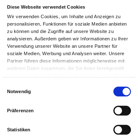
Diese Webseite verwendet Cookies
Passend dazu:
Wir verwenden Cookies, um Inhalte und Anzeigen zu
Pflegepersonal
personalisieren, Funktionen für soziale Medien anbieten
Therapeutisches Personal
zu können und die Zugriffe auf unsere Website zu
analysieren. Außerdem geben wir Informationen zu Ihrer
Verwendung unserer Website an unsere Partner für
ÄRZTE UND ÄRZTINNEN
soziale Medien, Werbung und Analysen weiter. Unsere
Partner führen diese Informationen möglicherweise mit
Hier finden Sie Angaben zum medizinischen Personal
weiteren Daten zusammen, die Sie ihnen bereitgestellt
des gesamten Krankenhauses. Informationen zum
haben oder die sie im Rahmen Ihrer Nutzung der Dienste
Personal der einzelnen Fachabteilungen finden Sie
gesammelt haben.
Einwilligungsauswahl
auf den Fachabteilungsseiten.
Notwendig
Präferenzen
ÄRZTE UND ÄRZTINNEN INSGESAMT (OHNE
BELEGÄRZTE) IN VOLLKRÄFTEN
Statistiken
BERUFSGRUPPE
ANZAHL
ERLÄUTERUNG