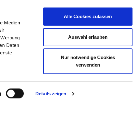
Alle Cookies zulassen
le Medien
TELLENBÖRSE
KONTAKT
IHRE MEINUNG
ir
Auswahl erlauben
, Werbung
ren Daten
ienste
Nur notwendige Cookies
verwenden
us können Sie mit der Suchfunktion der
g
Details zeigen