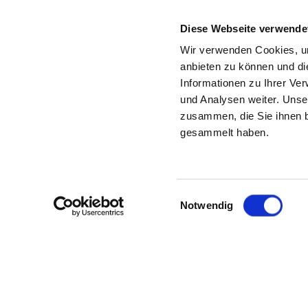
Diese Webseite verwende
Wir verwenden Cookies, um
anbieten zu können und di
Informationen zu Ihrer Ve
und Analysen weiter. Unse
zusammen, die Sie ihnen b
DRK KLINIK METTLACH FÜ
gesammelt haben.
KEINE KRANKENHAUS-DATEN VO
Zu dem mit diesem Link aufgerufenen Kran
Einwilligungsauswahl
Startseite finden. Klicken Sie auf das Logo 
Notwendig