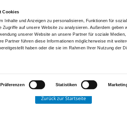
t Cookies
 Inhalte und Anzeigen zu personalisieren, Funktionen für sozia
SUCHEN
TIPPS & HILFE
DAS DKV
S
e Zugriffe auf unsere Website zu analysieren. Außerdem geben w
rwendung unserer Website an unsere Partner für soziale Medien
re Partner führen diese Informationen möglicherweise mit weite
ereitgestellt haben oder die sie im Rahmen Ihrer Nutzung der D
R GERIATRIE UND REHABILITATION
RHANDEN
kenhaus liegen keine Daten vor. Ein bestimmtes Krankenha
oben links, um zur Startseite zu gelangen.
Präferenzen
Statistiken
Marketin
Zurück zur Startseite