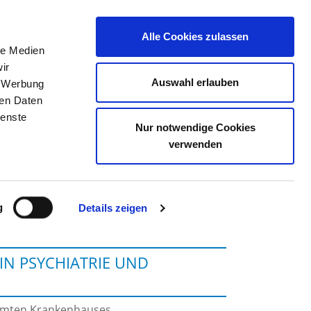
Alle Cookies zulassen
le Medien
TELLENBÖRSE
KONTAKT
IHRE MEINUNG
ir
Auswahl erlauben
, Werbung
ren Daten
ienste
Nur notwendige Cookies
M LANDAU
verwenden
g
Details zeigen
IN PSYCHIATRIE UND
samten Krankenhauses.