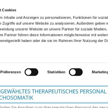
t Cookies
 Inhalte und Anzeigen zu personalisieren, Funktionen für sozia
SUCHEN
TIPPS & HILFE
DAS DKV
S
e Zugriffe auf unsere Website zu analysieren. Außerdem geben w
rwendung unserer Website an unsere Partner für soziale Medien
re Partner führen diese Informationen möglicherweise mit weite
ereitgestellt haben oder die sie im Rahmen Ihrer Nutzung der D
DONAUISAR KLINIKU
Präferenzen
Statistiken
Marketin
GEWÄHLTES THERAPEUTISCHES PERSONAL 
YCHOSOMATIK
finden Sie Angaben zum therapeutischen Personal des ge