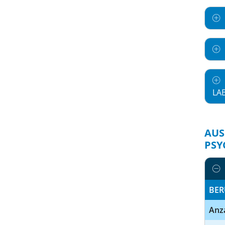
LA
AUS
PSY
BER
Anz