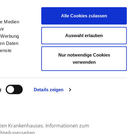
Alle Cookies zulassen
le Medien
TELLENBÖRSE
KONTAKT
IHRE MEINUNG
ir
Auswahl erlauben
, Werbung
ren Daten
ienste
Nur notwendige Cookies
M LANDAU
verwenden
g
Details zeigen
mten Krankenhauses. Informationen zum
bteilungsseiten.