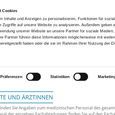
t Cookies
 Inhalte und Anzeigen zu personalisieren, Funktionen für sozia
SUCHEN
TIPPS & HILFE
DAS DKV
S
e Zugriffe auf unsere Website zu analysieren. Außerdem geben w
rwendung unserer Website an unsere Partner für soziale Medien
re Partner führen diese Informationen möglicherweise mit weite
ereitgestellt haben oder die sie im Rahmen Ihrer Nutzung der D
DONAUISAR KLINIKU
Präferenzen
Statistiken
Marketin
TE UND ÄRZTINNEN
finden Sie Angaben zum medizinischen Personal des gesa
nal der einzelnen Fachabteilungen finden Sie auf den Facha