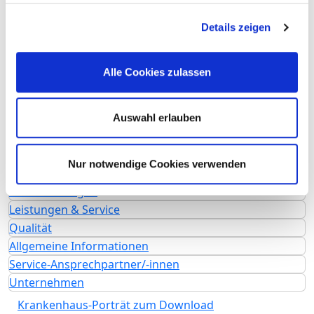
Vollstationäre Fallzahl: 1.115
Ambulante Fallzahl: 3.775
Details zeigen
Krankenhausträger: Klinikum Bad Hersfeld
GmbH
Alle Cookies zulassen
Art des Trägers: öffentlich
Akademisches Lehrkrankenhaus
Auswahl erlauben
Justus-Liebig-Universität Gießen
Hochschule Fulda
Nur notwendige Cookies verwenden
Fachabteilungen
Leistungen & Service
Qualität
Allgemeine Informationen
Service-Ansprechpartner/-innen
Unternehmen
Krankenhaus-Porträt zum Download