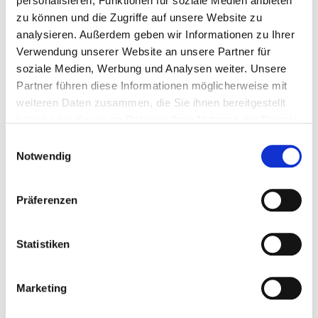
personalisieren, Funktionen für soziale Medien anbieten
zu können und die Zugriffe auf unsere Website zu
analysieren. Außerdem geben wir Informationen zu Ihrer
Verwendung unserer Website an unsere Partner für
soziale Medien, Werbung und Analysen weiter. Unsere
Am Hopfengarten 16
Partner führen diese Informationen möglicherweise mit
36251 Bad Hersfeld
weiteren Daten zusammen, die Sie ihnen bereitgestellt
haben oder die sie im Rahmen Ihrer Nutzung der Dienste
Tel.:
06621-880
gesammelt haben.
Einwilligungsauswahl
Mail:
ed.feh-mukinilk@ofni
Notwendig
Anfahrt
Präferenzen
https://www.orthopaedie-badhersfeld.de/
Weitere Standorte
Statistiken
Basis-Infos
Anzahl Betten: 40
Marketing
Anzahl der Fachabteilungen: 1