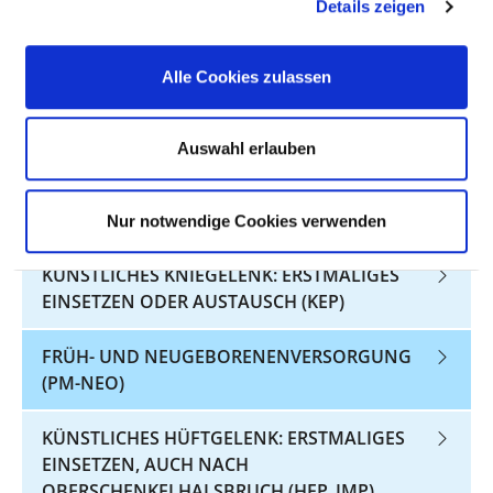
GEBROCHENEN KNOCHENTEILE DURCH EINE
Details zeigen
METALLENE VERBINDUNG (HGV-OSFRAK)
Alle Cookies zulassen
DRUCKGESCHWÜR (DEKUBITUS):
VORBEUGUNG DURCH PFLEGERISCHE
MASSNAHMEN (DEK)
Auswahl erlauben
KÜNSTLICHES HÜFTGELENK: ERSTMALIGES
EINSETZEN ODER AUSTAUSCH (HGV-HEP)
Nur notwendige Cookies verwenden
KÜNSTLICHES KNIEGELENK: ERSTMALIGES
EINSETZEN ODER AUSTAUSCH (KEP)
FRÜH- UND NEUGEBORENENVERSORGUNG
(PM-NEO)
KÜNSTLICHES HÜFTGELENK: ERSTMALIGES
EINSETZEN, AUCH NACH
OBERSCHENKELHALSBRUCH (HEP_IMP)