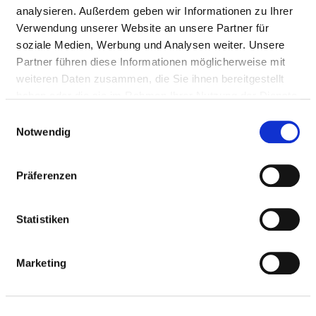
analysieren. Außerdem geben wir Informationen zu Ihrer
HALSSCHLAGADER-VERENGUNG:
Verwendung unserer Website an unsere Partner für
WIEDERHERSTELLUNG EINES AUSREICHENDEN
soziale Medien, Werbung und Analysen weiter. Unsere
BLUTFLUSSES DURCH EINEN OPERATIVEN
Partner führen diese Informationen möglicherweise mit
EINGRIFF (KAROTIS)
weiteren Daten zusammen, die Sie ihnen bereitgestellt
haben oder die sie im Rahmen Ihrer Nutzung der Dienste
GYNÄKOLOGISCHE OPERATIONEN:
gesammelt haben.
Einwilligungsauswahl
OPERATIONEN AN DEN WEIBLICHEN
Notwendig
GESCHLECHTSORGANEN (OHNE OPERATIONEN
ZUR ENTFERNUNG DER GEBÄRMUTTER) (GYN-
Präferenzen
OP)
GEBURTSHILFE: VERSORGUNG VON MUTTER
Statistiken
UND KIND KURZ VOR, WÄHREND UND KURZ
NACH DER GEBURT (PM-GEBH)
Marketing
OBERSCHENKELHALSBRUCH: OPERATION
INFOLGE EINES BRUCHS MIT FIXIERUNG DER