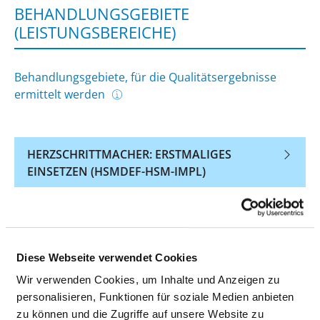
BEHANDLUNGSGEBIETE
(LEISTUNGSBEREICHE)
Behandlungsgebiete, für die Qualitätsergebnisse
ermittelt werden
HERZSCHRITTMACHER: ERSTMALIGES
EINSETZEN (HSMDEF-HSM-IMPL)
HERZSCHRITTMACHER: AUSTAUSCH DES
GEHÄUSES (HSMDEF-HSM-AGGW)
Diese Webseite verwendet Cookies
DEFIBRILLATOR (SCHOCKGEBER) ZUR
BEHANDLUNG VON
Wir verwenden Cookies, um Inhalte und Anzeigen zu
HERZRHYTHMUSSTÖRUNGEN: ERSTMALIGES
personalisieren, Funktionen für soziale Medien anbieten
EINSETZEN (HSMDEF-DEFI-IMPL)
zu können und die Zugriffe auf unsere Website zu