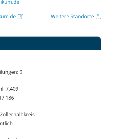
lloz@ofni
ikum.de
Weitere Standorte
ilungen: 9
hl: 7.409
17.186
Zollernalbkreis
ntlich