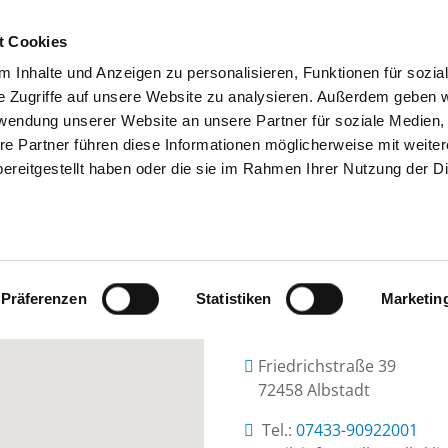
t Cookies
 Inhalte und Anzeigen zu personalisieren, Funktionen für sozia
SUCHEN
TIPPS & HILFE
DAS DKV
S
e Zugriffe auf unsere Website zu analysieren. Außerdem geben w
rwendung unserer Website an unsere Partner für soziale Medien
re Partner führen diese Informationen möglicherweise mit weite
ereitgestellt haben oder die sie im Rahmen Ihrer Nutzung der D
ZOLLERNALB KLINIKUM ALBSTADT
Präferenzen
Statistiken
Marketin
Friedrichstraße 39
72458 Albstadt
Tel.:
07433-90922001