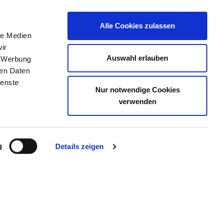
Alle Cookies zulassen
le Medien
TELLENBÖRSE
KONTAKT
IHRE MEINUNG
ir
Auswahl erlauben
, Werbung
ren Daten
ienste
Nur notwendige Cookies
M WÜRZBURG
verwenden
g
Details zeigen