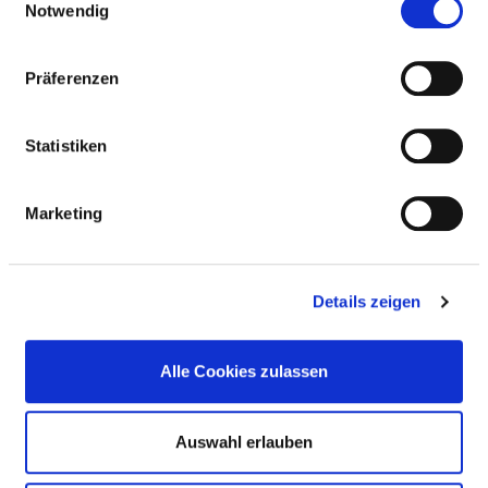
Notwendig
POLIKLINIK
Präferenzen
ÄRZTLICHE FACHEXPERTISE
Ärztliches Qualitätsmanagement (ZF01)
Statistiken
Palliativmedizin (ZF30)
Marketing
Manuelle Medizin (ZF71)
Neurochirurgie (AQ41)
Details zeigen
Intensivmedizin (ZF15)
und spezielle Neurochirurgische Intensivmedizin
Alle Cookies zulassen
Medizinische Informatik (ZF26)
Auswahl erlauben