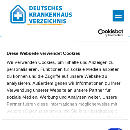
Togg
Startseite der Fachabteilung
Diese Webseite verwendet Cookies
Wir verwenden Cookies, um Inhalte und Anzeigen zu
UNIVERSITÄTSKLINIKUM
personalisieren, Funktionen für soziale Medien anbieten
WÜRZBURG
zu können und die Zugriffe auf unsere Website zu
analysieren. Außerdem geben wir Informationen zu Ihrer
Verwendung unserer Website an unsere Partner für
soziale Medien, Werbung und Analysen weiter. Unsere
Partner führen diese Informationen möglicherweise mit
weiteren Daten zusammen, die Sie ihnen bereitgestellt
haben oder die sie im Rahmen Ihrer Nutzung der Dienste
gesammelt haben.
NEUROCHIRURGISCHE KLINIK UND
Einwilligungsauswahl