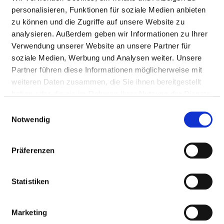
Buger Straße 80
personalisieren, Funktionen für soziale Medien anbieten
96049 Bamberg
zu können und die Zugriffe auf unsere Website zu
analysieren. Außerdem geben wir Informationen zu Ihrer
Tel.:
0951-503-12581
Verwendung unserer Website an unsere Partner für
Fax: 0951-503-12589
soziale Medien, Werbung und Analysen weiter. Unsere
Mail:
ed.grebmab-gnutfislaizos@rentsiel.omur
Partner führen diese Informationen möglicherweise mit
Anfahrt
weiteren Daten zusammen, die Sie ihnen bereitgestellt
https://www.sozialstiftung-bamberg.de/klinikum-
haben oder die sie im Rahmen Ihrer Nutzung der Dienste
bam...
gesammelt haben.
Einwilligungsauswahl
Notwendig
Ärztliche Leitung
Präferenzen
Dr. med. Rumo David Leistner (Chefarzt)
Statistiken
Informationen und Leistungen der
Fachabteilung
Marketing