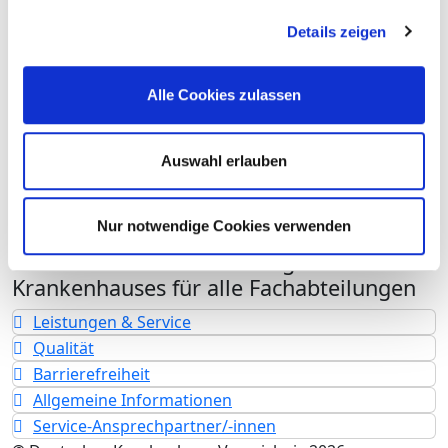
Fachabteilung
Details zeigen
Fallzahlen
Vollstationäre Fallzahl: 856
Alle Cookies zulassen
Teilstationäre Fallzahl: 250
Personelle Ausstattung
Auswahl erlauben
Fachexpertise und Weiterbildung
Medizinisches Leistungsangebot mit Fallzahlen
Nur notwendige Cookies verwenden
Weitere Informationen zur Fachabteilung
Informationen und Leistungen des
Krankenhauses für alle Fachabteilungen
Leistungen & Service
Qualität
Barrierefreiheit
Allgemeine Informationen
Service-Ansprechpartner/-innen