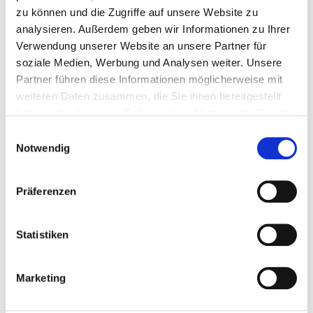
Zentrum für Altersmedizin
zu können und die Zugriffe auf unsere Website zu
analysieren. Außerdem geben wir Informationen zu Ihrer
Buger Str. 80
Verwendung unserer Website an unsere Partner für
96049 Bamberg
soziale Medien, Werbung und Analysen weiter. Unsere
Tel.:
0951-503-12051
Partner führen diese Informationen möglicherweise mit
Fax: 0951-503-12509
weiteren Daten zusammen, die Sie ihnen bereitgestellt
Mail:
ed.grebmab-gnutfitslaizos@knuhcs.nafets
haben oder die sie im Rahmen Ihrer Nutzung der Dienste
gesammelt haben.
Anfahrt
Einwilligungsauswahl
Notwendig
https://www.sozialstiftung-bamberg.de/klinikum-
bam...
Präferenzen
Ärztliche Leitung
PD Dr. med. (seit 01.09.2024) Stefan Schunk (Chefarzt)
Statistiken
Dr.med. Susanne Daiber (Chefärztin Tagesklinik
Geriatrie)
Marketing
Informationen und Leistungen der