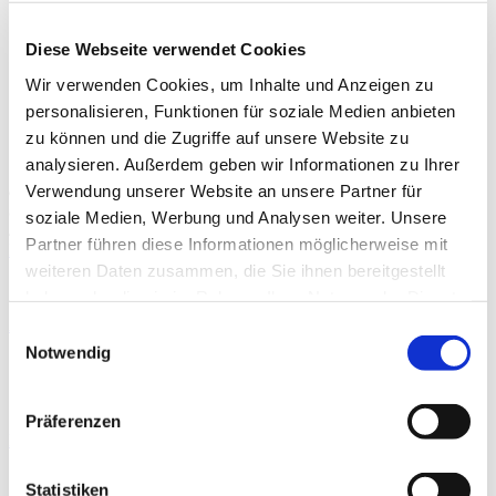
Anzahl derjenigen Fachärztinnen und Fachärzte aus Nr. 1,
die einen Fünfjahreszeitraum der Fortbildung
Diese Webseite verwendet Cookies
51
abgeschlossen haben und damit der Nachweispflicht
unterliegen
Wir verwenden Cookies, um Inhalte und Anzeigen zu
Anzahl derjenigen Personen aus Nr. 2, die den
personalisieren, Funktionen für soziale Medien anbieten
51
Fortbildungsnachweis gemäß § 3 der G-BA-Regelungen
zu können und die Zugriffe auf unsere Website zu
erbracht haben
analysieren. Außerdem geben wir Informationen zu Ihrer
* nach den „Regelungen des Gemeinsamen Bundesausschusses zur Fortbildung
Verwendung unserer Website an unsere Partner für
der Fachärztinnen und Fachärzte, der Psychologischen Psychotherapeutinnen
und Psychotherapeuten sowie der Kinder- und
soziale Medien, Werbung und Analysen weiter. Unsere
Jugendlichenpsychotherapeutinnen und -psychotherapeuten im Krankenhaus“
Partner führen diese Informationen möglicherweise mit
Barrierefreiheit
weiteren Daten zusammen, die Sie ihnen bereitgestellt
Angaben zur Barrierefreiheit
haben oder die sie im Rahmen Ihrer Nutzung der Dienste
gesammelt haben.
Allgemeine Informationen
Einwilligungsauswahl
Notwendig
Hygiene
Qualitätsmanagement und Risikomanagement
Besondere apparative Ausstattung
Präferenzen
Forschung & Lehre
Tätigkeit
Erläuterung
Universitäten: Regensburg,
Statistiken