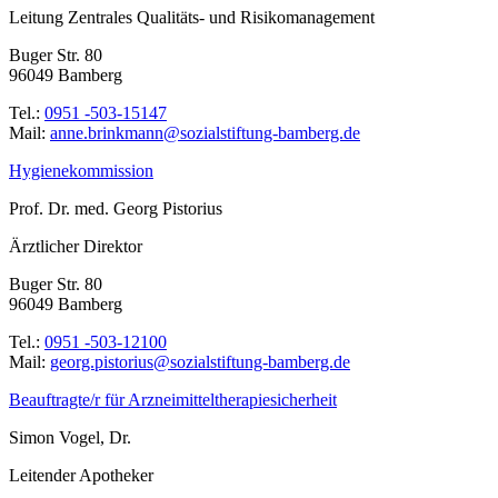
Leitung Zentrales Qualitäts- und Risikomanagement
Buger Str. 80
96049 Bamberg
Tel.:
0951 -503-15147
Mail:
ed.grebmab-gnutfitslaizos@nnamknirb.enna
Hygienekommission
Prof. Dr. med. Georg Pistorius
Ärztlicher Direktor
Buger Str. 80
96049 Bamberg
Tel.:
0951 -503-12100
Mail:
ed.grebmab-gnutfitslaizos@suirotsip.groeg
Beauftragte/r für Arzneimitteltherapiesicherheit
Simon Vogel, Dr.
Leitender Apotheker