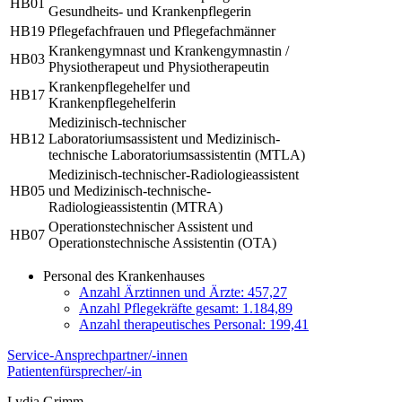
HB01
Gesundheits- und Krankenpflegerin
HB19
Pflegefachfrauen und Pflegefachmänner
Krankengymnast und Krankengymnastin /
HB03
Physiotherapeut und Physiotherapeutin
Krankenpflegehelfer und
HB17
Krankenpflegehelferin
Medizinisch-technischer
HB12
Laboratoriumsassistent und Medizinisch-
technische Laboratoriumsassistentin (MTLA)
Medizinisch-technischer-Radiologieassistent
HB05
und Medizinisch-technische-
Radiologieassistentin (MTRA)
Operationstechnischer Assistent und
HB07
Operationstechnische Assistentin (OTA)
Personal des Krankenhauses
Anzahl Ärztinnen und Ärzte: 457,27
Anzahl Pflegekräfte gesamt: 1.184,89
Anzahl therapeutisches Personal: 199,41
Service-Ansprechpartner/-innen
Patientenfürsprecher/-in
Lydia Grimm