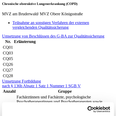
Chronische obstruktive Lungenerkrankung (COPD)
MVZ am Bruderwald/ MVZ Obere Königsstraße
Teilnahme an sonstigen Verfahren der externen
vergleichenden Qualitätssicherung
Umsetzung von Beschlüssen des G-BA zur Qualitätssicherung
Nr.
Erläuterung
CQ01
CQ03
CQ05
CQ26
CQ27
CQ28
Umsetzung Fortbildung
nach § 136b Absatz 1 Satz 1 Nummer 1 SGB V
Anzahl
Gruppe
Fachärztinnen und Fachärzte, psychologische
Psychotherapeutinnen und Psychotherapeuten sowie
281
Kinder- und Jugendlichenpsychotherapeutinnen und -
psychotherapeuten, die der Fortbildungspflicht*
unterliegen