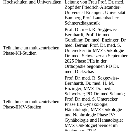
Hochschulen und Universitäten
Leitung von Frau Prof. Dr. med.
Zopf der Friedrich-Alexander-
Universität Erlangen. Universität
Bamberg Prof. Lautenbacher:
Schmerzdiagnostik
Prof. Dr. med. R. Seggewiss-
Bernhardt, Prof. Dr. med.
Gundling; Dr. med. Enzinger; Dr.
med. Bernar; Prof. Dr. med. S.
Teilnahme an multizentrischen
Unterecker für MVZ Onkologie
Phase-I/II-Studien
Dr. med. Schweizer ab September
2025 Phase I/IIa in der
Orthopädie begonnen PD Dr.
med. Dickschas
Prof. Dr. med. R. Seggewiss-
Bernhardt, Dr. med. H.-M.
Enzinger; MVZ Dr. med.
Schweizer; PD Dr. med Schunk;
Prof. Dr. med. S. Unterecker
Teilnahme an multizentrischen
Phase III: Gynäkologie;
Phase-III/IV-Studien
Hämatologie; MVZ Onkologie
und Nephrologie Phase IV:
Gynäkologie und Hämatologie;
MVZ Onkologie(beendet im
September 2025)