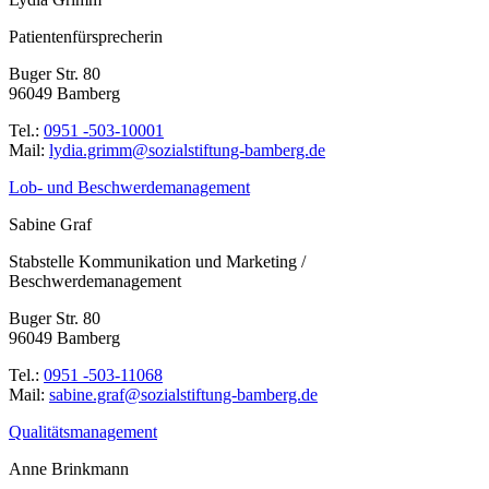
Patientenfürsprecherin
Buger Str. 80
96049 Bamberg
Tel.:
0951 -503-10001
Mail:
ed.grebmab-gnutfitslaizos@mmirg.aidyl
Lob- und Beschwerdemanagement
Sabine Graf
Stabstelle Kommunikation und Marketing /
Beschwerdemanagement
Buger Str. 80
96049 Bamberg
Tel.:
0951 -503-11068
Mail:
ed.grebmab-gnutfitslaizos@farg.enibas
Qualitätsmanagement
Anne Brinkmann