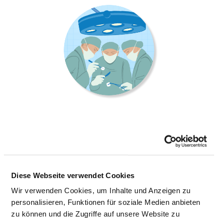
KLINIK FÜR THORAXCHIRURGIE
Buger Straße 80
Diese Webseite verwendet Cookies
96049 Bamberg
Wir verwenden Cookies, um Inhalte und Anzeigen zu
Tel.:
0951-503-12171
personalisieren, Funktionen für soziale Medien anbieten
Fax: 0951-503-12179
zu können und die Zugriffe auf unsere Website zu