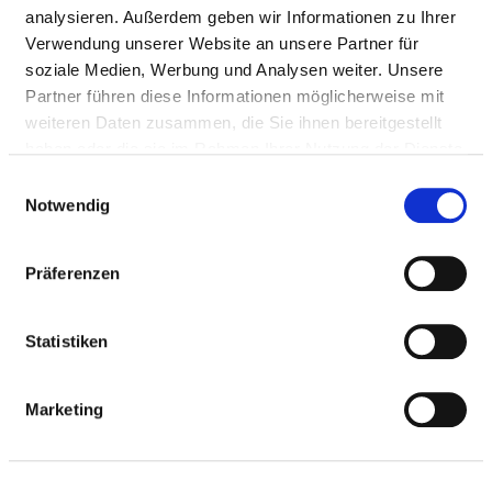
Mail:
ed.grebmab-gnutfitslaizos@eigrurihcxaroht
analysieren. Außerdem geben wir Informationen zu Ihrer
Verwendung unserer Website an unsere Partner für
Anfahrt
soziale Medien, Werbung und Analysen weiter. Unsere
https://www.sozialstiftung-bamberg.de/klinikum-
Partner führen diese Informationen möglicherweise mit
bam...
weiteren Daten zusammen, die Sie ihnen bereitgestellt
haben oder die sie im Rahmen Ihrer Nutzung der Dienste
gesammelt haben.
Einwilligungsauswahl
Ärztliche Leitung
Notwendig
Dr. med. Bernd Linsmeier (Chefarzt)
Präferenzen
Informationen und Leistungen der
Fachabteilung
Statistiken
FALLZAHLEN
Marketing
Vollstationäre Fallzahl: 168