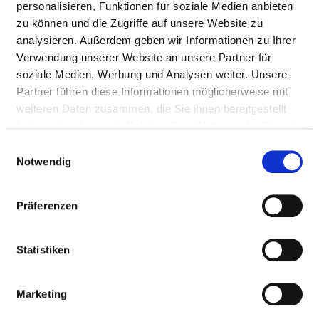
personalisieren, Funktionen für soziale Medien anbieten
Fax: 0951-503-12229
zu können und die Zugriffe auf unsere Website zu
Mail:
ed.grebmab-gnutfitslaizos@mhorts.retep
analysieren. Außerdem geben wir Informationen zu Ihrer
Mit Notfallambulanz
Verwendung unserer Website an unsere Partner für
Anfahrt
soziale Medien, Werbung und Analysen weiter. Unsere
Partner führen diese Informationen möglicherweise mit
https://www.sozialstiftung-bamberg.de/klinikum-
weiteren Daten zusammen, die Sie ihnen bereitgestellt
bam...
haben oder die sie im Rahmen Ihrer Nutzung der Dienste
gesammelt haben.
Einwilligungsauswahl
Ärztliche Leitung
Notwendig
Prof. Dr. med. Peter Strohm (Chefarzt)
Präferenzen
Informationen und Leistungen der
Statistiken
Fachabteilung
FALLZAHLEN
Marketing