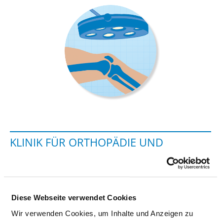
KLINIK FÜR ORTHOPÄDIE UND
UNFALLCHIRURGIE
Buger Straße 80
96049 Bamberg
Diese Webseite verwendet Cookies
Wir verwenden Cookies, um Inhalte und Anzeigen zu
Tel.:
0951-503-12201