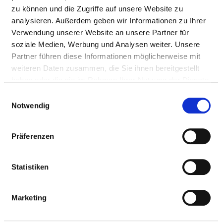
Tel.:
0951-503-13730
zu können und die Zugriffe auf unsere Website zu
Fax: 0951-503-13739
analysieren. Außerdem geben wir Informationen zu Ihrer
Mail:
ed.grebmab-gnutfitslaizos@trekce.saerdna
Verwendung unserer Website an unsere Partner für
soziale Medien, Werbung und Analysen weiter. Unsere
Anfahrt
Partner führen diese Informationen möglicherweise mit
https://www.sozialstiftung-bamberg.de/klinikum-
weiteren Daten zusammen, die Sie ihnen bereitgestellt
bam...
haben oder die sie im Rahmen Ihrer Nutzung der Dienste
gesammelt haben.
Einwilligungsauswahl
Notwendig
Ärztliche Leitung
Dr. med. Andreas Eckert (Chefarzt)
Präferenzen
Statistiken
Informationen und Leistungen der
Fachabteilung
Marketing
FALLZAHLEN