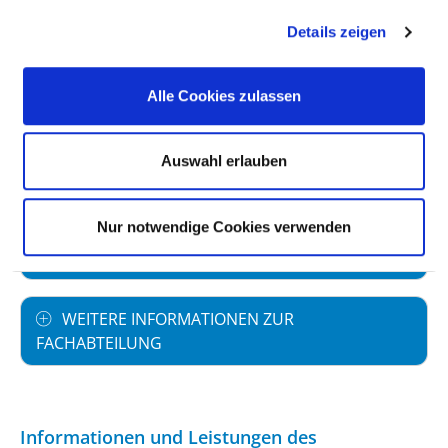
Vollstationäre Fallzahl: 1.454
Details zeigen
Alle Cookies zulassen
PERSONELLE AUSSTATTUNG
Auswahl erlauben
FACHEXPERTISE UND WEITERBILDUNG
Nur notwendige Cookies verwenden
MEDIZINISCHES LEISTUNGSANGEBOT MIT
FALLZAHLEN
WEITERE INFORMATIONEN ZUR
FACHABTEILUNG
Informationen und Leistungen des