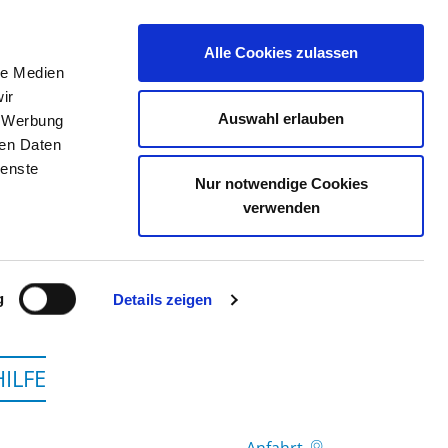
Alle Cookies zulassen
le Medien
TELLENBÖRSE
KONTAKT
IHRE MEINUNG
ir
Auswahl erlauben
, Werbung
ren Daten
ienste
Nur notwendige Cookies
TÄTTE AM BRUDERWALD
verwenden
g
Details zeigen
ILFE