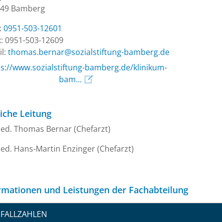
049 Bamberg
.:
0951-503-12601
: 0951-503-12609
l:
ed.grebmab-gnutfitslaizos@ranreb.samoht
ps://www.sozialstiftung-bamberg.de/klinikum-
bam...
liche Leitung
ed. Thomas Bernar (Chefarzt)
ed. Hans-Martin Enzinger (Chefarzt)
rmationen und Leistungen der Fachabteilung
FALLZAHLEN