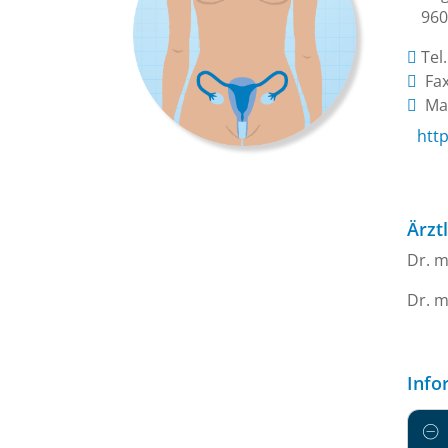
96
Tel
Fax
Mai
htt
Ärzt
Dr. m
Dr. m
Info