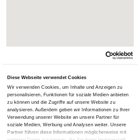
Diese Webseite verwendet Cookies
Wir verwenden Cookies, um Inhalte und Anzeigen zu
Friedrich-Engels-Straße 39
personalisieren, Funktionen für soziale Medien anbieten
15890 Eisenhüttenstadt
zu können und die Zugriffe auf unsere Website zu
analysieren. Außerdem geben wir Informationen zu Ihrer
Tel.:
03364-54-50
Verwendung unserer Website an unsere Partner für
Mail:
ed.tshehk@tdatsnetteuhnesie-suahneknark
soziale Medien, Werbung und Analysen weiter. Unsere
Partner führen diese Informationen möglicherweise mit
Anfahrt
weiteren Daten zusammen, die Sie ihnen bereitgestellt