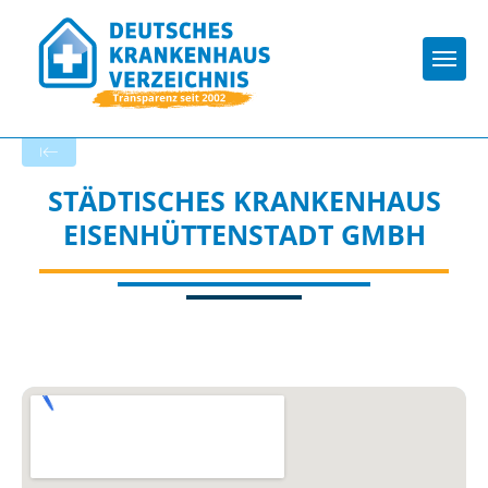
Togg
Zurück zu den Suchergebnissen
STÄDTISCHES KRANKENHAUS
EISENHÜTTENSTADT GMBH