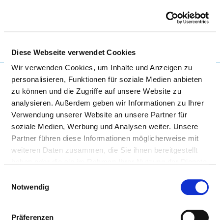
Togg
Diese Webseite verwendet Cookies
Startseite der Fachabteilung
Wir verwenden Cookies, um Inhalte und Anzeigen zu
personalisieren, Funktionen für soziale Medien anbieten
zu können und die Zugriffe auf unsere Website zu
analysieren. Außerdem geben wir Informationen zu Ihrer
AKG KLINIK PARCHIM GMBH
Verwendung unserer Website an unsere Partner für
soziale Medien, Werbung und Analysen weiter. Unsere
Partner führen diese Informationen möglicherweise mit
weiteren Daten zusammen, die Sie ihnen bereitgestellt
haben oder die sie im Rahmen Ihrer Nutzung der Dienste
gesammelt haben.
Einwilligungsauswahl
Notwendig
FRAUENHEILKUNDE UND
GEBURTSHILFE
Präferenzen