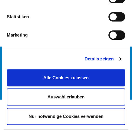
PFLEGERISCHE FACHEXPERTISE
Statistiken
Marketing
KONTAKT
Details zeigen
IMPRESSUM
DATENSCHUTZ
Alle Cookies zulassen
DKTIG
© DEUTSCHES KRANKENHAUS VERZEICHNIS 2026
Auswahl erlauben
Nur notwendige Cookies verwenden