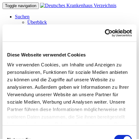
Toggle navigation
Suchen
Überblick
Video-Tutorial
Einfache Suche
Erweiterte Suche
Körpernavigation
Struktursuche
Diese Webseite verwendet Cookies
Atlas-Suche (maps)
Suche nach Bundesland
Wir verwenden Cookies, um Inhalte und Anzeigen zu
Aspekte der Barrierefreiheit
personalisieren, Funktionen für soziale Medien anbieten
Barrierefreie Suche
Tipps & Hilfe
zu können und die Zugriffe auf unsere Website zu
Hilfe zu den Suchfunktionen
analysieren. Außerdem geben wir Informationen zu Ihrer
Tipps und Tricks
Verwendung unserer Website an unsere Partner für
FAQ
Glossar benutzter Begriffe
soziale Medien, Werbung und Analysen weiter. Unsere
Krankenhäuser gezielt finden
Partner führen diese Informationen möglicherweise mit
Suchergebnisse filtern
weiteren Daten zusammen, die Sie ihnen bereitgestellt
Merken und Vergleichen
Barrierefreie Suche
haben oder die sie im Rahmen Ihrer Nutzung der Dienste
Hinweise für Einweiser
gesammelt haben.
Einwilligungsauswahl
Tipps zur Stellenbörse