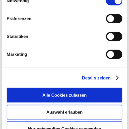
Das DKV
Notwendig
Über das DKV
Darstellung der Qualität
Die DKTIG
Präferenzen
Stellenbörse
Kontakt
Ihre Meinung
Statistiken
Marketing
Startseite der Fachabteilung
AKG Klinik Parchim GmbH
Details zeigen
Geriatrie
Alle Cookies zulassen
Pflegerische Fachexpertise
© Deutsches Krankenhaus Verzeichnis 2026
Auswahl erlauben
Kontakt
Nur notwendige Cookies verwenden