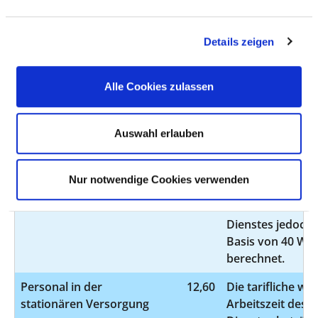
Basis von 40 W
berechnet.
Details zeigen
Personal ohne direktes
0,00
Beschäftigungsverhältnis
Alle Cookies zulassen
Personal in der
3,04
Die tarifliche wö
ambulanten Versorgung
Arbeitszeit des ä
Auswahl erlauben
Dienstes beträgt
Analog der geset
Anforderungen 
Nur notwendige Cookies verwenden
Krankenhaustra
werden die VK de
Dienstes jedoch e
Basis von 40 W
berechnet.
Personal in der
12,60
Die tarifliche wö
stationären Versorgung
Arbeitszeit des ä