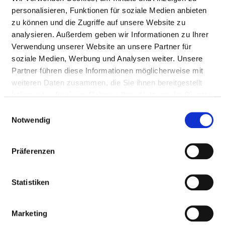
Anzahl (gesamt)
15,64
Die tarifliche wö
personalisieren, Funktionen für soziale Medien anbieten
Arbeitszeit des ä
zu können und die Zugriffe auf unsere Website zu
Dienstes beträgt
analysieren. Außerdem geben wir Informationen zu Ihrer
Analog der geset
Verwendung unserer Website an unsere Partner für
Anforderungen 
soziale Medien, Werbung und Analysen weiter. Unsere
Krankenhaustra
Partner führen diese Informationen möglicherweise mit
werden die VK de
weiteren Daten zusammen, die Sie ihnen bereitgestellt
Dienstes jedoch e
haben oder die sie im Rahmen Ihrer Nutzung der Dienste
Basis von 40 W
gesammelt haben.
Einwilligungsauswahl
berechnet.
Notwendig
Personal mit direktem
15,64
Die tarifliche wö
Beschäftigungsverhältnis
Arbeitszeit des ä
Präferenzen
Dienstes beträgt
Analog der geset
Statistiken
Anforderungen 
Krankenhaustra
werden die VK de
Marketing
Dienstes jedoch e