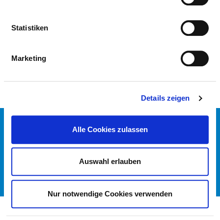
KLINIK FÜR GEFÄSSCHIRURGIE UND E
NDOVASKULÄRE CHIRURGIE
Statistiken
PFLEGERISCHE FACHEXPERTISE
Marketing
Details zeigen
KONTAKT
Alle Cookies zulassen
IMPRESSUM
DATENSCHUTZ
DKTIG
Auswahl erlauben
© DEUTSCHES KRANKENHAUS VERZEICHNIS 2026
Nur notwendige Cookies verwenden