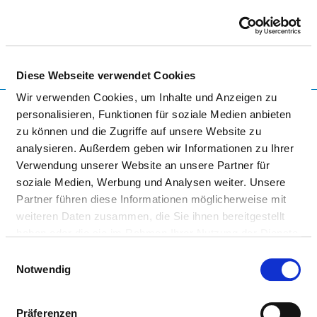
Togg
Diese Webseite verwendet Cookies
Startseite der Fachabteilung
Wir verwenden Cookies, um Inhalte und Anzeigen zu
personalisieren, Funktionen für soziale Medien anbieten
zu können und die Zugriffe auf unsere Website zu
analysieren. Außerdem geben wir Informationen zu Ihrer
UNIVERSITÄTSKLINIKUM
Verwendung unserer Website an unsere Partner für
SCHLESWIG-HOLSTEIN,
soziale Medien, Werbung und Analysen weiter. Unsere
Partner führen diese Informationen möglicherweise mit
CAMPUS KIEL
weiteren Daten zusammen, die Sie ihnen bereitgestellt
haben oder die sie im Rahmen Ihrer Nutzung der Dienste
gesammelt haben.
Einwilligungsauswahl
Notwendig
Präferenzen