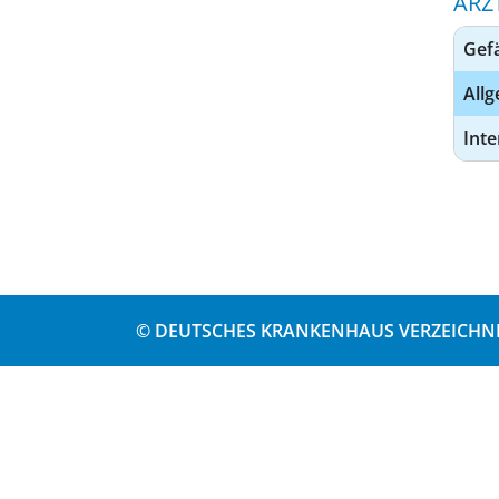
ÄRZ
Gef
All
Inte
© DEUTSCHES KRANKENHAUS VERZEICHNI