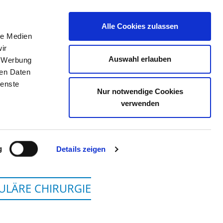
Alle Cookies zulassen
le Medien
TELLENBÖRSE
KONTAKT
IHRE MEINUNG
ir
Auswahl erlauben
, Werbung
ren Daten
ienste
Nur notwendige Cookies
HOLSTEIN, CAMPUS KIEL
verwenden
g
Details zeigen
LÄRE CHIRURGIE