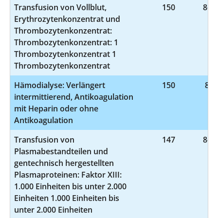
Transfusion von Vollblut,
150
8-80
Erythrozytenkonzentrat und
Thrombozytenkonzentrat:
Thrombozytenkonzentrat: 1
Thrombozytenkonzentrat 1
Thrombozytenkonzentrat
Hämodialyse: Verlängert
150
8-8
intermittierend, Antikoagulation
mit Heparin oder ohne
Antikoagulation
Transfusion von
147
8-81
Plasmabestandteilen und
gentechnisch hergestellten
Plasmaproteinen: Faktor XIII:
1.000 Einheiten bis unter 2.000
Einheiten 1.000 Einheiten bis
unter 2.000 Einheiten