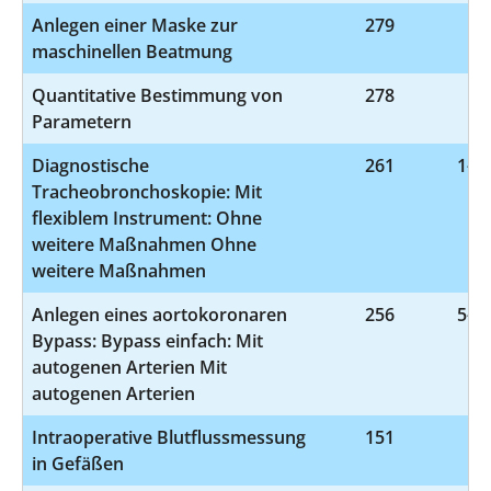
Anlegen einer Maske zur
279
8-
maschinellen Beatmung
Quantitative Bestimmung von
278
3-
Parametern
Diagnostische
261
1-62
Tracheobronchoskopie: Mit
flexiblem Instrument: Ohne
weitere Maßnahmen Ohne
weitere Maßnahmen
Anlegen eines aortokoronaren
256
5-36
Bypass: Bypass einfach: Mit
autogenen Arterien Mit
autogenen Arterien
Intraoperative Blutflussmessung
151
5-
in Gefäßen