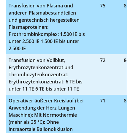
Transfusion von Plasma und
75
8-81
anderen Plasmabestandteilen
und gentechnisch hergestellten
Plasmaproteinen:
Prothrombinkomplex: 1.500 IE bis
unter 2.500 IE 1.500 IE bis unter
2.500 IE
Transfusion von Vollblut,
72
8-80
Erythrozytenkonzentrat und
Thrombozytenkonzentrat:
Erythrozytenkonzentrat: 6 TE bis
unter 11 TE 6 TE bis unter 11 TE
Operativer äußerer Kreislauf (bei
71
8-85
Anwendung der Herz-Lungen-
Maschine): Mit Normothermie
(mehr als 35 °C): Ohne
intraaortale Ballonokklusion