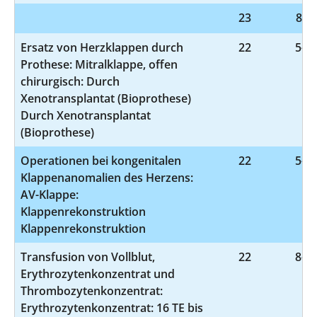
23
8-98
Ersatz von Herzklappen durch
22
5-35
Prothese: Mitralklappe, offen
chirurgisch: Durch
Xenotransplantat (Bioprothese)
Durch Xenotransplantat
(Bioprothese)
Operationen bei kongenitalen
22
5-35
Klappenanomalien des Herzens:
AV-Klappe:
Klappenrekonstruktion
Klappenrekonstruktion
Transfusion von Vollblut,
22
8-80
Erythrozytenkonzentrat und
Thrombozytenkonzentrat:
Erythrozytenkonzentrat: 16 TE bis