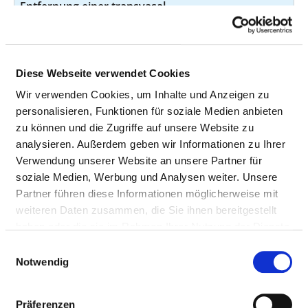
Entfernung einer transvasal
platzierten axialen Pumpe zur
Kreislaufunterstützung:
Implantation einer
linksventrikulären axialen Pumpe
Diese Webseite verwendet Cookies
Implantation einer li
Wir verwenden Cookies, um Inhalte und Anzeigen zu
personalisieren, Funktionen für soziale Medien anbieten
45
5-37
zu können und die Zugriffe auf unsere Website zu
Transfusion von Plasma und
45
8-81
analysieren. Außerdem geben wir Informationen zu Ihrer
anderen Plasmabestandteilen
Verwendung unserer Website an unsere Partner für
und gentechnisch hergestellten
soziale Medien, Werbung und Analysen weiter. Unsere
Plasmaproteinen: Normales
Partner führen diese Informationen möglicherweise mit
Plasma: 6 TE bis unter 11 TE 6 TE
weiteren Daten zusammen, die Sie ihnen bereitgestellt
bis unter 11 TE
haben oder die sie im Rahmen Ihrer Nutzung der Dienste
gesammelt haben.
Einwilligungsauswahl
Andere Operationen an Herz und
44
5-3
Notwendig
Perikard: Ligatur eines Herzohres
43
9-9
Präferenzen