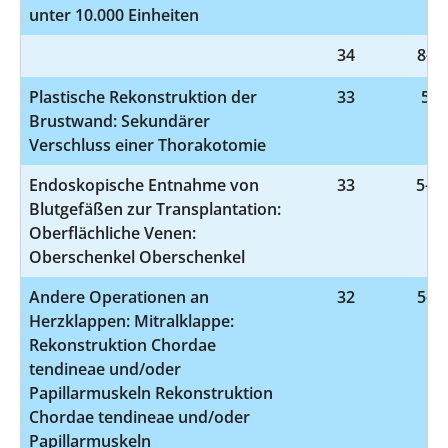
unter 10.000 Einheiten
34
8-83
Plastische Rekonstruktion der
33
5-3
Brustwand: Sekundärer
Verschluss einer Thorakotomie
Endoskopische Entnahme von
33
5-38
Blutgefäßen zur Transplantation:
Oberflächliche Venen:
Oberschenkel Oberschenkel
Andere Operationen an
32
5-35
Herzklappen: Mitralklappe:
Rekonstruktion Chordae
tendineae und/oder
Papillarmuskeln Rekonstruktion
Chordae tendineae und/oder
Papillarmuskeln