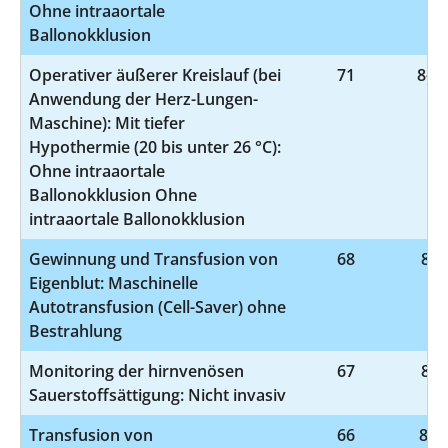
Ohne intraaortale
Ballonokklusion
Operativer äußerer Kreislauf (bei
71
8-85
Anwendung der Herz-Lungen-
Maschine): Mit tiefer
Hypothermie (20 bis unter 26 °C):
Ohne intraaortale
Ballonokklusion Ohne
intraaortale Ballonokklusion
Gewinnung und Transfusion von
68
8-8
Eigenblut: Maschinelle
Autotransfusion (Cell-Saver) ohne
Bestrahlung
Monitoring der hirnvenösen
67
8-9
Sauerstoffsättigung: Nicht invasiv
Transfusion von
66
8-81