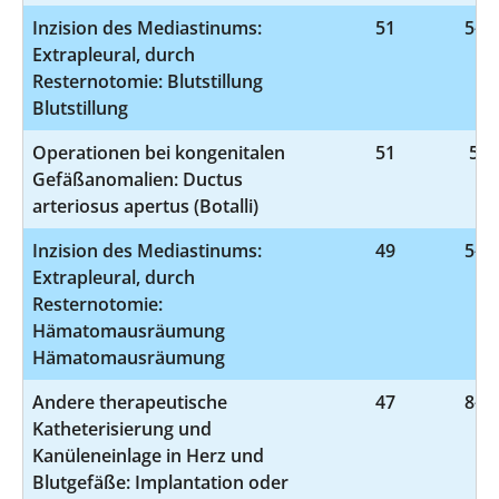
Inzision des Mediastinums:
51
5-34
Extrapleural, durch
Resternotomie: Blutstillung
Blutstillung
Operationen bei kongenitalen
51
5-3
Gefäßanomalien: Ductus
arteriosus apertus (Botalli)
Inzision des Mediastinums:
49
5-34
Extrapleural, durch
Resternotomie:
Hämatomausräumung
Hämatomausräumung
Andere therapeutische
47
8-83
Katheterisierung und
Kanüleneinlage in Herz und
Blutgefäße: Implantation oder