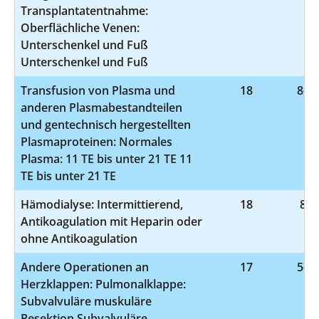
Transplantatentnahme:
Oberflächliche Venen:
Unterschenkel und Fuß
Unterschenkel und Fuß
Transfusion von Plasma und
18
8-81
anderen Plasmabestandteilen
und gentechnisch hergestellten
Plasmaproteinen: Normales
Plasma: 11 TE bis unter 21 TE 11
TE bis unter 21 TE
Hämodialyse: Intermittierend,
18
8-8
Antikoagulation mit Heparin oder
ohne Antikoagulation
Andere Operationen an
17
5-35
Herzklappen: Pulmonalklappe:
Subvalvuläre muskuläre
Resektion Subvalvuläre