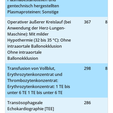
gentechnisch hergestellten
Plasmaproteinen: Sonstige
Operativer äußerer Kreislauf (bei
367
8-85
Anwendung der Herz-Lungen-
Maschine): Mit milder
Hypothermie (32 bis 35 °C): Ohne
intraaortale Ballonokklusion
Ohne intraaortale
Ballonokklusion
Transfusion von Vollblut,
298
8-80
Erythrozytenkonzentrat und
Thrombozytenkonzentrat:
Erythrozytenkonzentrat: 1 TE bis
unter 6 TE 1 TE bis unter 6 TE
Transösophageale
286
3-
Echokardiographie [TEE]