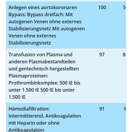
Anlegen eines aortokoronaren
100
5-36
Bypass: Bypass dreifach: Mit
autogenen Venen ohne externes
Stabilisierungsnetz Mit autogenen
Venen ohne externes
Stabilisierungsnetz
Transfusion von Plasma und
97
8-81
anderen Plasmabestandteilen
und gentechnisch hergestellten
Plasmaproteinen:
Prothrombinkomplex: 500 IE bis
unter 1.500 IE 500 IE bis unter
1.500 IE
Hämodiafiltration:
91
8-8
Intermittierend, Antikoagulation
mit Heparin oder ohne
Antikoagulation