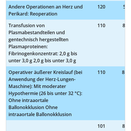
Andere Operationen an Herz und
120
5-3
Perikard: Reoperation
Transfusion von
110
8-81
Plasmabestandteilen und
gentechnisch hergestellten
Plasmaproteinen:
Fibrinogenkonzentrat: 2,0 g bis
unter 3,0 g 2,0 g bis unter 3,0 g
Operativer äußerer Kreislauf (bei
110
8-85
Anwendung der Herz-Lungen-
Maschine): Mit moderater
Hypothermie (26 bis unter 32 °C):
Ohne intraaortale
Ballonokklusion Ohne
intraaortale Ballonokklusion
101
8-98