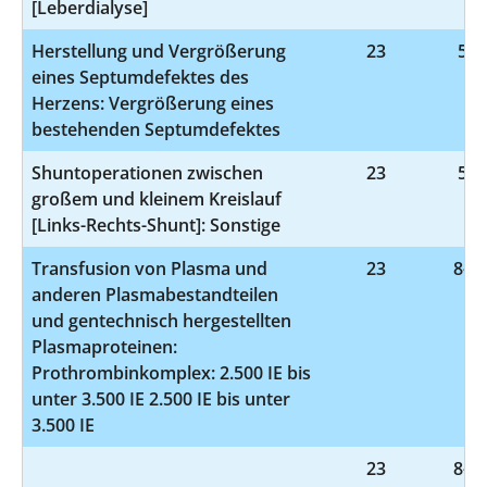
[Leberdialyse]
Herstellung und Vergrößerung
23
5-3
eines Septumdefektes des
Herzens: Vergrößerung eines
bestehenden Septumdefektes
Shuntoperationen zwischen
23
5-3
großem und kleinem Kreislauf
[Links-Rechts-Shunt]: Sonstige
Transfusion von Plasma und
23
8-81
anderen Plasmabestandteilen
und gentechnisch hergestellten
Plasmaproteinen:
Prothrombinkomplex: 2.500 IE bis
unter 3.500 IE 2.500 IE bis unter
3.500 IE
23
8-82