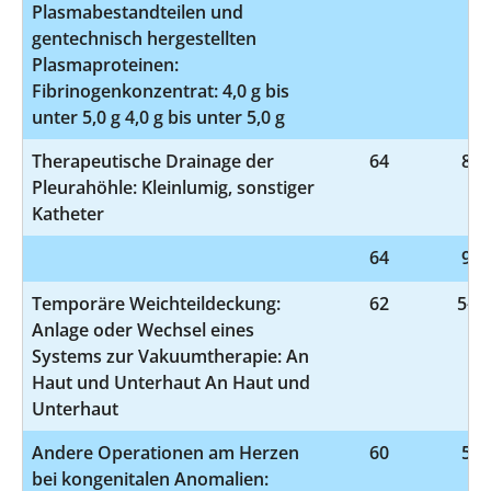
Plasmabestandteilen und
gentechnisch hergestellten
Plasmaproteinen:
Fibrinogenkonzentrat: 4,0 g bis
unter 5,0 g 4,0 g bis unter 5,0 g
Therapeutische Drainage der
64
8-1
Pleurahöhle: Kleinlumig, sonstiger
Katheter
64
9-9
Temporäre Weichteildeckung:
62
5-91
Anlage oder Wechsel eines
Systems zur Vakuumtherapie: An
Haut und Unterhaut An Haut und
Unterhaut
Andere Operationen am Herzen
60
5-3
bei kongenitalen Anomalien: