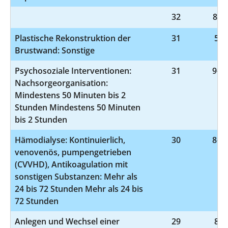
32
8-98
Plastische Rekonstruktion der
31
5-3
Brustwand: Sonstige
Psychosoziale Interventionen:
31
9-40
Nachsorgeorganisation:
Mindestens 50 Minuten bis 2
Stunden Mindestens 50 Minuten
bis 2 Stunden
Hämodialyse: Kontinuierlich,
30
8-85
venovenös, pumpengetrieben
(CVVHD), Antikoagulation mit
sonstigen Substanzen: Mehr als
24 bis 72 Stunden Mehr als 24 bis
72 Stunden
Anlegen und Wechsel einer
29
8-1