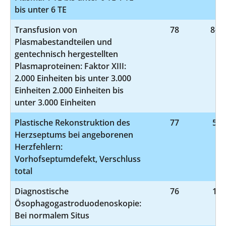
bis unter 6 TE
Transfusion von
78
8-81
Plasmabestandteilen und
gentechnisch hergestellten
Plasmaproteinen: Faktor XIII:
2.000 Einheiten bis unter 3.000
Einheiten 2.000 Einheiten bis
unter 3.000 Einheiten
Plastische Rekonstruktion des
77
5-3
Herzseptums bei angeborenen
Herzfehlern:
Vorhofseptumdefekt, Verschluss
total
Diagnostische
76
1-6
Ösophagogastroduodenoskopie:
Bei normalem Situs