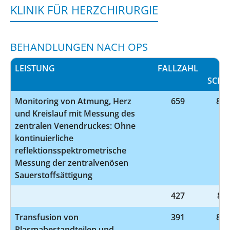
KLINIK FÜR HERZCHIRURGIE
BEHANDLUNGEN NACH OPS
LEISTUNG
FALLZAHL
OP
SCHL
Monitoring von Atmung, Herz
659
8-9
und Kreislauf mit Messung des
zentralen Venendruckes: Ohne
kontinuierliche
reflektionsspektrometrische
Messung der zentralvenösen
Sauerstoffsättigung
427
8-9
Transfusion von
391
8-8
Plasmabestandteilen und