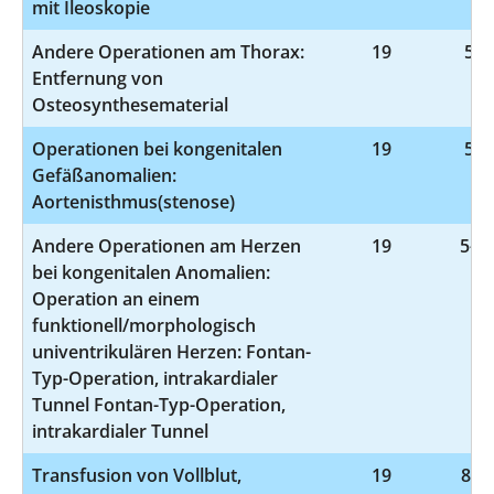
mit Ileoskopie
Andere Operationen am Thorax:
19
5-3
Entfernung von
Osteosynthesematerial
Operationen bei kongenitalen
19
5-3
Gefäßanomalien:
Aortenisthmus(stenose)
Andere Operationen am Herzen
19
5-35
bei kongenitalen Anomalien:
Operation an einem
funktionell/morphologisch
univentrikulären Herzen: Fontan-
Typ-Operation, intrakardialer
Tunnel Fontan-Typ-Operation,
intrakardialer Tunnel
Transfusion von Vollblut,
19
8-80