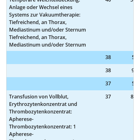
Anlage oder Wechsel eines
Systems zur Vakuumtherapie:
Tiefreichend, an Thorax,
Mediastinum und/oder Sternum
Tiefreichend, an Thorax,
Mediastinum und/oder Sternum
38
5-9
38
9-9
37
5-9
Transfusion von Vollblut,
37
8-80
Erythrozytenkonzentrat und
Thrombozytenkonzentrat:
Apherese-
Thrombozytenkonzentrat: 1
Apherese-