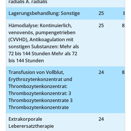
radialis A. radialis
Lagerungsbehandlung: Sonstige
25
8-3
Hämodialyse: Kontinuierlich,
25
8-85
venovenös, pumpengetrieben
(CVVHD), Antikoagulation mit
sonstigen Substanzen: Mehr als
72 bis 144 Stunden Mehr als 72
bis 144 Stunden
Transfusion von Vollblut,
24
8-80
Erythrozytenkonzentrat und
Thrombozytenkonzentrat:
Thrombozytenkonzentrat: 3
Thrombozytenkonzentrate 3
Thrombozytenkonzentrate
Extrakorporale
24
8-
Leberersatztherapie