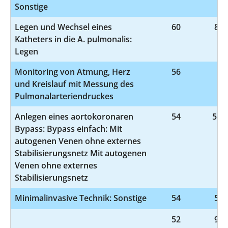
Sonstige
Legen und Wechsel eines
60
8-8
Katheters in die A. pulmonalis:
Legen
Monitoring von Atmung, Herz
56
8-
und Kreislauf mit Messung des
Pulmonalarteriendruckes
Anlegen eines aortokoronaren
54
5-36
Bypass: Bypass einfach: Mit
autogenen Venen ohne externes
Stabilisierungsnetz Mit autogenen
Venen ohne externes
Stabilisierungsnetz
Minimalinvasive Technik: Sonstige
54
5-9
52
9-9