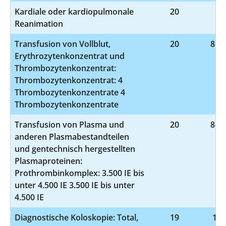
Kardiale oder kardiopulmonale
20
8-
Reanimation
Transfusion von Vollblut,
20
8-80
Erythrozytenkonzentrat und
Thrombozytenkonzentrat:
Thrombozytenkonzentrat: 4
Thrombozytenkonzentrate 4
Thrombozytenkonzentrate
Transfusion von Plasma und
20
8-81
anderen Plasmabestandteilen
und gentechnisch hergestellten
Plasmaproteinen:
Prothrombinkomplex: 3.500 IE bis
unter 4.500 IE 3.500 IE bis unter
4.500 IE
Diagnostische Koloskopie: Total,
19
1-6