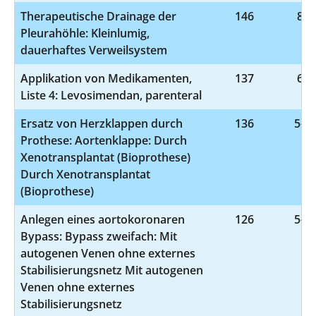
Therapeutische Drainage der
146
8-1
Pleurahöhle: Kleinlumig,
dauerhaftes Verweilsystem
Applikation von Medikamenten,
137
6-0
Liste 4: Levosimendan, parenteral
Ersatz von Herzklappen durch
136
5-35
Prothese: Aortenklappe: Durch
Xenotransplantat (Bioprothese)
Durch Xenotransplantat
(Bioprothese)
Anlegen eines aortokoronaren
126
5-36
Bypass: Bypass zweifach: Mit
autogenen Venen ohne externes
Stabilisierungsnetz Mit autogenen
Venen ohne externes
Stabilisierungsnetz