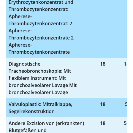
Erythrozytenkonzentrat und
Thrombozytenkonzentrat:
Apherese-
Thrombozytenkonzentrat: 2
Apherese-
Thrombozytenkonzentrate 2
Apherese-
Thrombozytenkonzentrate
Diagnostische
18
1-62
Tracheobronchoskopie: Mit
flexiblem Instrument: Mit
bronchoalveolärer Lavage Mit
bronchoalveolärer Lavage
Valvuloplastik: Mitralklappe,
18
5-3
Segelrekonstruktion
Andere Exzision von (erkrankten)
18
5-38
Blutgefäßen und