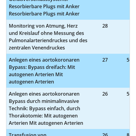
Resorbierbare Plugs mit Anker
Resorbierbare Plugs mit Anker
Monitoring von Atmung, Herz
28
8-
und Kreislauf ohne Messung des
Pulmonalarteriendruckes und des
zentralen Venendruckes
Anlegen eines aortokoronaren
27
5-36
Bypass: Bypass dreifach: Mit
autogenen Arterien Mit
autogenen Arterien
Anlegen eines aortokoronaren
26
5-36
Bypass durch minimalinvasive
Technik: Bypass einfach, durch
Thorakotomie: Mit autogenen
Arterien Mit autogenen Arterien
Transfusion von
26
8-81