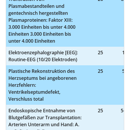
Plasmabestandteilen und
gentechnisch hergestellten
Plasmaproteinen: Faktor XIII:
3.000 Einheiten bis unter 4.000
Einheiten 3.000 Einheiten bis
unter 4.000 Einheiten
Elektroenzephalographie [EEG]:
25
1-2
Routine-EEG (10/20 Elektroden)
Plastische Rekonstruktion des
25
5-3
Herzseptums bei angeborenen
Herzfehlern:
Ventrikelseptumdefekt,
Verschluss total
Endoskopische Entnahme von
25
5-38
Blutgefäßen zur Transplantation:
Arterien Unterarm und Hand: A.