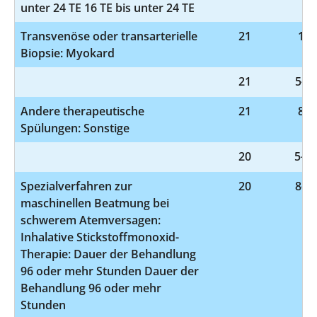
unter 24 TE 16 TE bis unter 24 TE
Transvenöse oder transarterielle
21
1-4
Biopsie: Myokard
21
5-89
Andere therapeutische
21
8-1
Spülungen: Sonstige
20
5-37
Spezialverfahren zur
20
8-71
maschinellen Beatmung bei
schwerem Atemversagen:
Inhalative Stickstoffmonoxid-
Therapie: Dauer der Behandlung
96 oder mehr Stunden Dauer der
Behandlung 96 oder mehr
Stunden