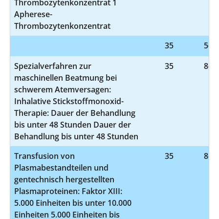
Thrombozytenkonzentrat 1
Apherese-
Thrombozytenkonzentrat
35
5-89
Spezialverfahren zur
35
8-71
maschinellen Beatmung bei
schwerem Atemversagen:
Inhalative Stickstoffmonoxid-
Therapie: Dauer der Behandlung
bis unter 48 Stunden Dauer der
Behandlung bis unter 48 Stunden
Transfusion von
35
8-81
Plasmabestandteilen und
gentechnisch hergestellten
Plasmaproteinen: Faktor XIII:
5.000 Einheiten bis unter 10.000
Einheiten 5.000 Einheiten bis