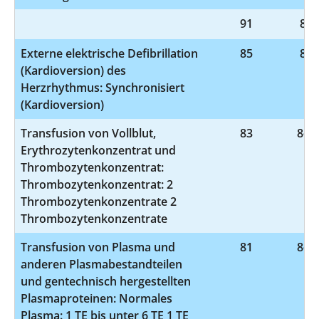
91
8-8
Externe elektrische Defibrillation
85
8-6
(Kardioversion) des
Herzrhythmus: Synchronisiert
(Kardioversion)
Transfusion von Vollblut,
83
8-80
Erythrozytenkonzentrat und
Thrombozytenkonzentrat:
Thrombozytenkonzentrat: 2
Thrombozytenkonzentrate 2
Thrombozytenkonzentrate
Transfusion von Plasma und
81
8-81
anderen Plasmabestandteilen
und gentechnisch hergestellten
Plasmaproteinen: Normales
Plasma: 1 TE bis unter 6 TE 1 TE