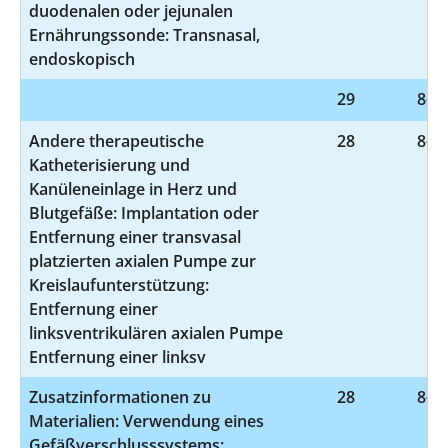
duodenalen oder jejunalen
Ernährungssonde: Transnasal,
endoskopisch
29
8-83
Andere therapeutische
28
8-83
Katheterisierung und
Kanüleneinlage in Herz und
Blutgefäße: Implantation oder
Entfernung einer transvasal
platzierten axialen Pumpe zur
Kreislaufunterstützung:
Entfernung einer
linksventrikulären axialen Pumpe
Entfernung einer linksv
Zusatzinformationen zu
28
8-83
Materialien: Verwendung eines
Gefäßverschlusssystems: