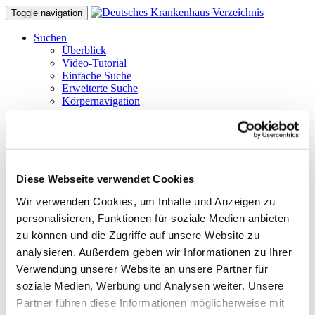
Toggle navigation
Suchen
Überblick
Video-Tutorial
Einfache Suche
Erweiterte Suche
Körpernavigation
Struktursuche
Atlas-Suche (maps)
Suche nach Bundesland
Aspekte der Barrierefreiheit
Barrierefreie Suche
Tipps & Hilfe
Diese Webseite verwendet Cookies
Hilfe zu den Suchfunktionen
Wir verwenden Cookies, um Inhalte und Anzeigen zu
Tipps und Tricks
FAQ
personalisieren, Funktionen für soziale Medien anbieten
Glossar benutzter Begriffe
zu können und die Zugriffe auf unsere Website zu
Krankenhäuser gezielt finden
analysieren. Außerdem geben wir Informationen zu Ihrer
Suchergebnisse filtern
Merken und Vergleichen
Verwendung unserer Website an unsere Partner für
Barrierefreie Suche
soziale Medien, Werbung und Analysen weiter. Unsere
Hinweise für Einweiser
Partner führen diese Informationen möglicherweise mit
Tipps zur Stellenbörse