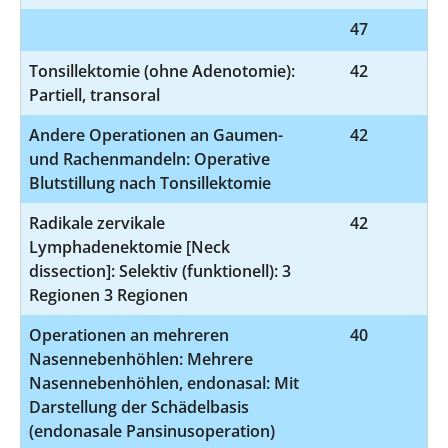
47
9
Tonsillektomie (ohne Adenotomie):
42
5
Partiell, transoral
Andere Operationen an Gaumen-
42
5
und Rachenmandeln: Operative
Blutstillung nach Tonsillektomie
Radikale zervikale
42
5-
Lymphadenektomie [Neck
dissection]: Selektiv (funktionell): 3
Regionen 3 Regionen
Operationen an mehreren
40
5-
Nasennebenhöhlen: Mehrere
Nasennebenhöhlen, endonasal: Mit
Darstellung der Schädelbasis
(endonasale Pansinusoperation)