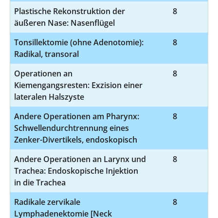
Plastische Rekonstruktion der
8
5
äußeren Nase: Nasenflügel
Tonsillektomie (ohne Adenotomie):
8
5
Radikal, transoral
Operationen an
8
5
Kiemengangsresten: Exzision einer
lateralen Halszyste
Andere Operationen am Pharynx:
8
5
Schwellendurchtrennung eines
Zenker-Divertikels, endoskopisch
Andere Operationen an Larynx und
8
5
Trachea: Endoskopische Injektion
in die Trachea
Radikale zervikale
8
5-
Lymphadenektomie [Neck