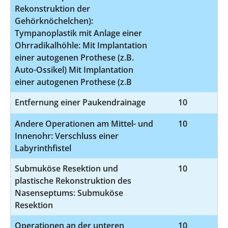
Rekonstruktion der
Gehörknöchelchen):
Tympanoplastik mit Anlage einer
Ohrradikalhöhle: Mit Implantation
einer autogenen Prothese (z.B.
Auto-Ossikel) Mit Implantation
einer autogenen Prothese (z.B
Entfernung einer Paukendrainage
10
Andere Operationen am Mittel- und
10
5
Innenohr: Verschluss einer
Labyrinthfistel
Submuköse Resektion und
10
5
plastische Rekonstruktion des
Nasenseptums: Submuköse
Resektion
Operationen an der unteren
10
5