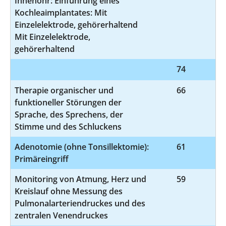
Innenohr: Einführung eines
Kochleaimplantates: Mit
Einzelelektrode, gehörerhaltend
Mit Einzelelektrode,
gehörerhaltend
74
9
Therapie organischer und
66
funktioneller Störungen der
Sprache, des Sprechens, der
Stimme und des Schluckens
Adenotomie (ohne Tonsillektomie):
61
5
Primäreingriff
Monitoring von Atmung, Herz und
59
Kreislauf ohne Messung des
Pulmonalarteriendruckes und des
zentralen Venendruckes