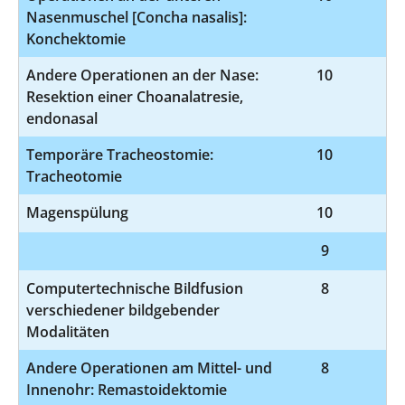
Nasenmuschel [Concha nasalis]:
Konchektomie
Andere Operationen an der Nase:
10
5
Resektion einer Choanalatresie,
endonasal
Temporäre Tracheostomie:
10
5
Tracheotomie
Magenspülung
10
9
5-
Computertechnische Bildfusion
8
verschiedener bildgebender
Modalitäten
Andere Operationen am Mittel- und
8
5
Innenohr: Remastoidektomie