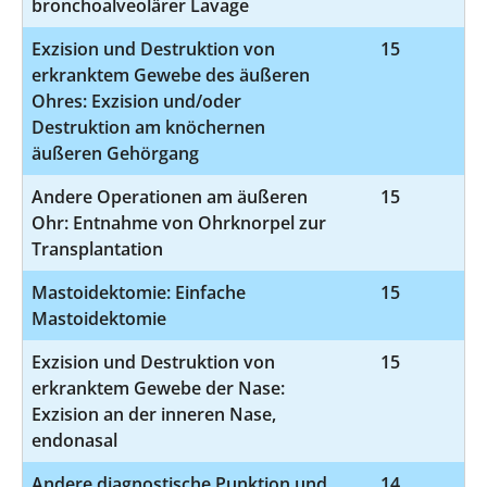
bronchoalveolärer Lavage
Exzision und Destruktion von
15
5
erkranktem Gewebe des äußeren
Ohres: Exzision und/oder
Destruktion am knöchernen
äußeren Gehörgang
Andere Operationen am äußeren
15
5
Ohr: Entnahme von Ohrknorpel zur
Transplantation
Mastoidektomie: Einfache
15
5
Mastoidektomie
Exzision und Destruktion von
15
5
erkranktem Gewebe der Nase:
Exzision an der inneren Nase,
endonasal
Andere diagnostische Punktion und
14
1