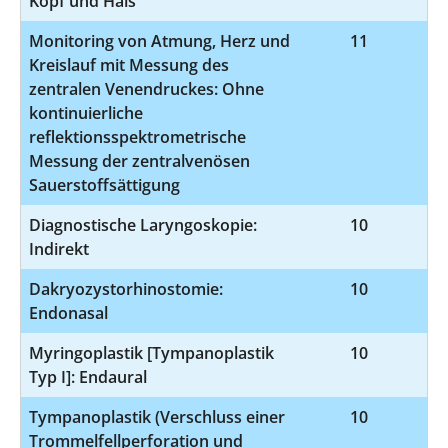
Kopf und Hals
Monitoring von Atmung, Herz und
11
8
Kreislauf mit Messung des
zentralen Venendruckes: Ohne
kontinuierliche
reflektionsspektrometrische
Messung der zentralvenösen
Sauerstoffsättigung
Diagnostische Laryngoskopie:
10
1
Indirekt
Dakryozystorhinostomie:
10
5
Endonasal
Myringoplastik [Tympanoplastik
10
5
Typ I]: Endaural
Tympanoplastik (Verschluss einer
10
5-
Trommelfellperforation und