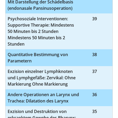
Mit Darstellung der Schädelbasis
(endonasale Pansinusoperation)
Psychosoziale Interventionen:
39
9-
Supportive Therapie: Mindestens
50 Minuten bis 2 Stunden
Mindestens 50 Minuten bis 2
Stunden
Quantitative Bestimmung von
38
Parametern
Exzision einzelner Lymphknoten
37
5-
und Lymphgefäße: Zervikal: Ohne
Markierung Ohne Markierung
Andere Operationen an Larynx und
36
5
Trachea: Dilatation des Larynx
Exzision und Destruktion von
35
5
erkranktem Gewebe des Pharynx: