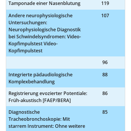
Tamponade einer Nasenblutung
119
Andere neurophysiologische
107
1-
Untersuchungen:
Neurophysiologische Diagnostik
bei Schwindelsyndromen: Video-
Kopfimpulstest Video-
Kopfimpulstest
96
9
Integrierte pädaudiologische
88
Komplexbehandlung
Registrierung evozierter Potentiale:
86
1
Früh-akustisch [FAEP/BERA]
Diagnostische
85
1-
Tracheobronchoskopie: Mit
starrem Instrument: Ohne weitere