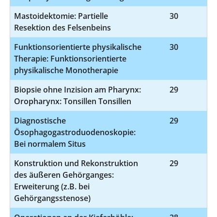
Mastoidektomie: Partielle
30
5
Resektion des Felsenbeins
Funktionsorientierte physikalische
30
8
Therapie: Funktionsorientierte
physikalische Monotherapie
Biopsie ohne Inzision am Pharynx:
29
1-
Oropharynx: Tonsillen Tonsillen
Diagnostische
29
1
Ösophagogastroduodenoskopie:
Bei normalem Situs
Konstruktion und Rekonstruktion
29
5
des äußeren Gehörganges:
Erweiterung (z.B. bei
Gehörgangsstenose)