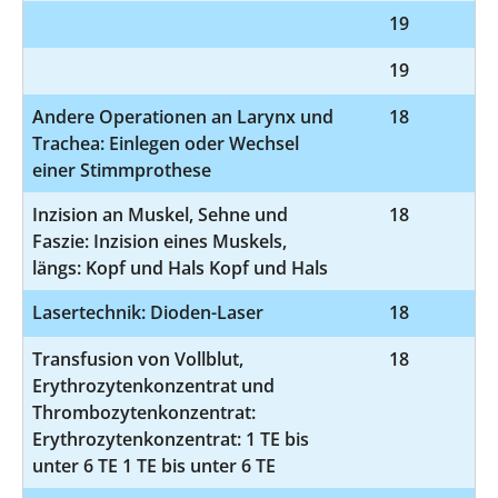
19
8
19
8
Andere Operationen an Larynx und
18
5
Trachea: Einlegen oder Wechsel
einer Stimmprothese
Inzision an Muskel, Sehne und
18
5-
Faszie: Inzision eines Muskels,
längs: Kopf und Hals Kopf und Hals
Lasertechnik: Dioden-Laser
18
5
Transfusion von Vollblut,
18
8-
Erythrozytenkonzentrat und
Thrombozytenkonzentrat:
Erythrozytenkonzentrat: 1 TE bis
unter 6 TE 1 TE bis unter 6 TE