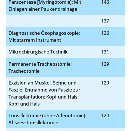
Parazentese [Myringotomie]: Mit
146
5
Einlegen einer Paukendrainage
137
9
Diagnostische Ösophagoskopie:
136
1
Mit starrem Instrument
Mikrochirurgische Technik
131
Permanente Tracheostomie:
129
5
Tracheotomie
Exzision an Muskel, Sehne und
129
5-
Faszie: Entnahme von Faszie zur
Transplantation: Kopf und Hals
Kopf und Hals
Tonsillektomie (ohne Adenotomie):
124
5
Abszesstonsillektomie