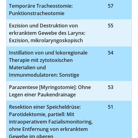
Temporäre Tracheostomie:
57
5
Punktionstracheotomie
Exzision und Destruktion von
55
5
erkranktem Gewebe des Larynx:
Exzision, mikrolaryngoskopisch
Instillation von und lokoregionale
54
8
Therapie mit zytotoxischen
Materialien und
Immunmodulatoren: Sonstige
Parazentese [Myringotomie]: Ohne
53
5
Legen einer Paukendrainage
Resektion einer Speicheldrüse:
51
5-
Parotidektomie, partiell: Mit
intraoperativem Fazialismonitoring,
ohne Entfernung von erkranktem
Gewebe im oberen