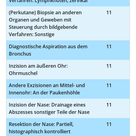
Verfahren: Lymphknoten, zervikal
(Perkutane) Biopsie an anderen
11
1
Organen und Geweben mit
Steuerung durch bildgebende
Verfahren: Sonstige
Diagnostische Aspiration aus dem
11
Bronchus
Inzision am äußeren Ohr:
11
5
Ohrmuschel
Andere Exzisionen an Mittel- und
11
5
Innenohr: An der Paukenhöhle
Inzision der Nase: Drainage eines
11
5
Abszesses sonstiger Teile der Nase
Resektion der Nase: Partiell,
11
5
histographisch kontrolliert