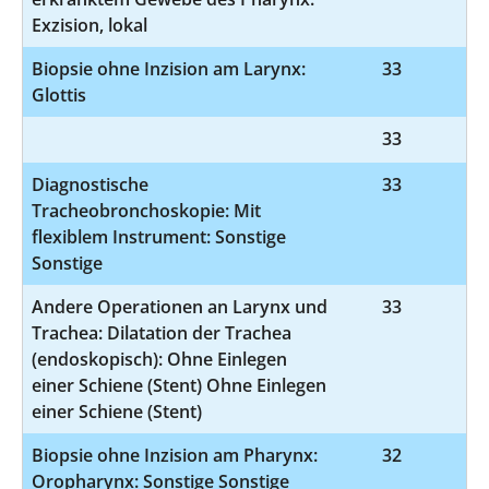
Exzision, lokal
Biopsie ohne Inzision am Larynx:
33
1
Glottis
33
1-
Diagnostische
33
1-
Tracheobronchoskopie: Mit
flexiblem Instrument: Sonstige
Sonstige
Andere Operationen an Larynx und
33
5-
Trachea: Dilatation der Trachea
(endoskopisch): Ohne Einlegen
einer Schiene (Stent) Ohne Einlegen
einer Schiene (Stent)
Biopsie ohne Inzision am Pharynx:
32
1-
Oropharynx: Sonstige Sonstige