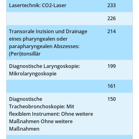
Lasertechnik: CO2-Laser
233
5
226
9
Transorale Inzision und Drainage
214
5
eines pharyngealen oder
parapharyngealen Abszesses:
(Peri)tonsillär
Diagnostische Laryngoskopie:
199
1
Mikrolaryngoskopie
161
1-
Diagnostische
150
1-
Tracheobronchoskopie: Mit
flexiblem Instrument: Ohne weitere
Maßnahmen Ohne weitere
Maßnahmen