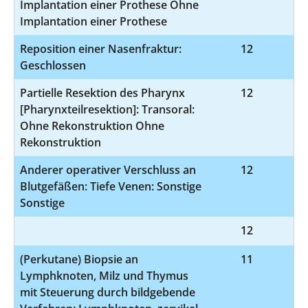
Implantation einer Prothese Ohne
Implantation einer Prothese
Reposition einer Nasenfraktur:
12
5
Geschlossen
Partielle Resektion des Pharynx
12
5-
[Pharynxteilresektion]: Transoral:
Ohne Rekonstruktion Ohne
Rekonstruktion
Anderer operativer Verschluss an
12
5-
Blutgefäßen: Tiefe Venen: Sonstige
Sonstige
12
8-
(Perkutane) Biopsie an
11
1
Lymphknoten, Milz und Thymus
mit Steuerung durch bildgebende