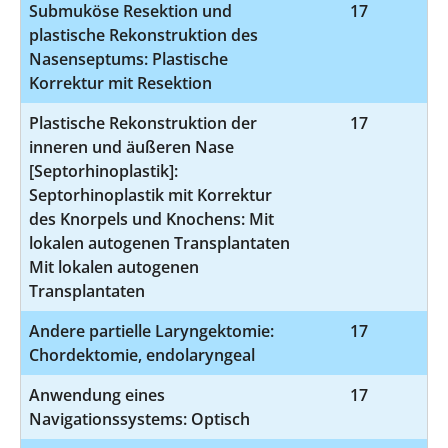
Submuköse Resektion und
17
5
plastische Rekonstruktion des
Nasenseptums: Plastische
Korrektur mit Resektion
Plastische Rekonstruktion der
17
5-
inneren und äußeren Nase
[Septorhinoplastik]:
Septorhinoplastik mit Korrektur
des Knorpels und Knochens: Mit
lokalen autogenen Transplantaten
Mit lokalen autogenen
Transplantaten
Andere partielle Laryngektomie:
17
5
Chordektomie, endolaryngeal
Anwendung eines
17
5
Navigationssystems: Optisch