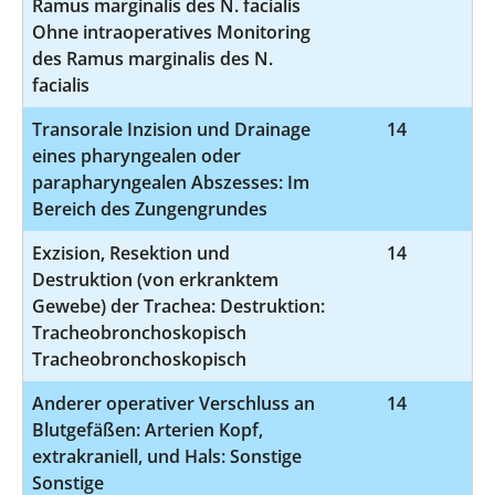
Ramus marginalis des N. facialis
Ohne intraoperatives Monitoring
des Ramus marginalis des N.
facialis
Transorale Inzision und Drainage
14
5
eines pharyngealen oder
parapharyngealen Abszesses: Im
Bereich des Zungengrundes
Exzision, Resektion und
14
5-
Destruktion (von erkranktem
Gewebe) der Trachea: Destruktion:
Tracheobronchoskopisch
Tracheobronchoskopisch
Anderer operativer Verschluss an
14
5-
Blutgefäßen: Arterien Kopf,
extrakraniell, und Hals: Sonstige
Sonstige