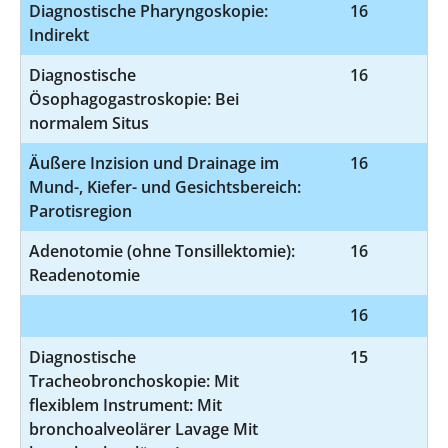
Diagnostische Pharyngoskopie:
16
1
Indirekt
Diagnostische
16
1
Ösophagogastroskopie: Bei
normalem Situs
Äußere Inzision und Drainage im
16
5
Mund-, Kiefer- und Gesichtsbereich:
Parotisregion
Adenotomie (ohne Tonsillektomie):
16
5
Readenotomie
16
5-
Diagnostische
15
1-
Tracheobronchoskopie: Mit
flexiblem Instrument: Mit
bronchoalveolärer Lavage Mit