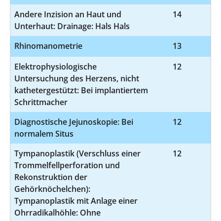
Andere Inzision an Haut und
14
5-
Unterhaut: Drainage: Hals Hals
Rhinomanometrie
13
Elektrophysiologische
12
1
Untersuchung des Herzens, nicht
kathetergestützt: Bei implantiertem
Schrittmacher
Diagnostische Jejunoskopie: Bei
12
1
normalem Situs
Tympanoplastik (Verschluss einer
12
5-
Trommelfellperforation und
Rekonstruktion der
Gehörknöchelchen):
Tympanoplastik mit Anlage einer
Ohrradikalhöhle: Ohne