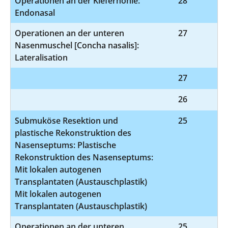
Operationen an der Kieferhöhle:
28
5
Endonasal
Operationen an der unteren
27
5
Nasenmuschel [Concha nasalis]:
Lateralisation
27
8-
26
9
Submuköse Resektion und
25
5-
plastische Rekonstruktion des
Nasenseptums: Plastische
Rekonstruktion des Nasenseptums:
Mit lokalen autogenen
Transplantaten (Austauschplastik)
Mit lokalen autogenen
Transplantaten (Austauschplastik)
Operationen an der unteren
25
5