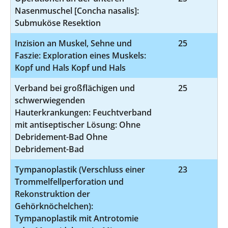
Nasenmuschel [Concha nasalis]:
Submuköse Resektion
Inzision an Muskel, Sehne und
25
5-
Faszie: Exploration eines Muskels:
Kopf und Hals Kopf und Hals
Verband bei großflächigen und
25
8-
schwerwiegenden
Hauterkrankungen: Feuchtverband
mit antiseptischer Lösung: Ohne
Debridement-Bad Ohne
Debridement-Bad
Tympanoplastik (Verschluss einer
23
5-
Trommelfellperforation und
Rekonstruktion der
Gehörknöchelchen):
Tympanoplastik mit Antrotomie