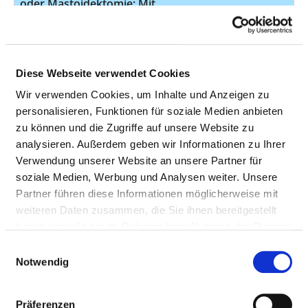
oder Mastoidektomie: Mit
Implantation einer autogenen
Prothese (z.B. Auto-Ossikel) Mit
Implantation einer autogenen
Prothese (z
Diese Webseite verwendet Cookies
Wir verwenden Cookies, um Inhalte und Anzeigen zu
Tympanoplastik (Verschluss einer
23
5-
personalisieren, Funktionen für soziale Medien anbieten
Trommelfellperforation und
zu können und die Zugriffe auf unsere Website zu
Rekonstruktion der
analysieren. Außerdem geben wir Informationen zu Ihrer
Gehörknöchelchen):
Verwendung unserer Website an unsere Partner für
Tympanoplastik mit Anlage einer
soziale Medien, Werbung und Analysen weiter. Unsere
Ohrradikalhöhle: Mit Implantation
Partner führen diese Informationen möglicherweise mit
einer alloplastischen Prothese Mit
weiteren Daten zusammen, die Sie ihnen bereitgestellt
Implantation einer alloplastischen
haben oder die sie im Rahmen Ihrer Nutzung der Dienste
Prothese
gesammelt haben.
Einwilligungsauswahl
Anderer operativer Verschluss an
23
5-
Notwendig
Blutgefäßen: Tiefe Venen: V.
jugularis V. jugularis
Präferenzen