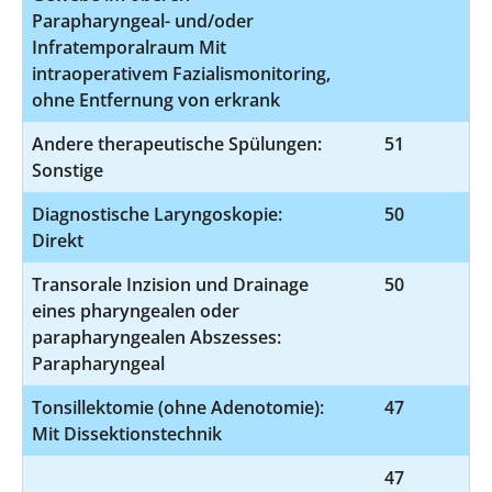
Parapharyngeal- und/oder
Infratemporalraum Mit
intraoperativem Fazialismonitoring,
ohne Entfernung von erkrank
Andere therapeutische Spülungen:
51
8
Sonstige
Diagnostische Laryngoskopie:
50
1
Direkt
Transorale Inzision und Drainage
50
5
eines pharyngealen oder
parapharyngealen Abszesses:
Parapharyngeal
Tonsillektomie (ohne Adenotomie):
47
5
Mit Dissektionstechnik
47
5