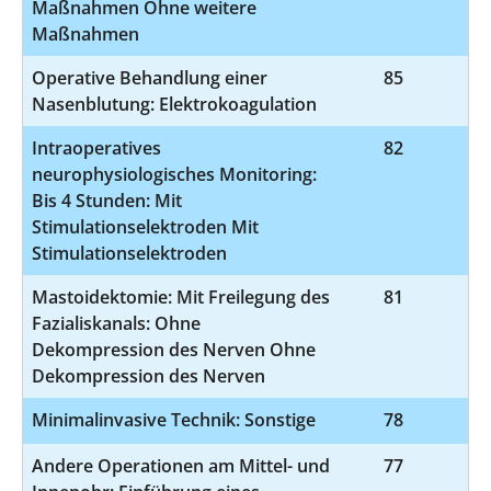
Maßnahmen Ohne weitere
Maßnahmen
Operative Behandlung einer
85
5
Nasenblutung: Elektrokoagulation
Intraoperatives
82
8-
neurophysiologisches Monitoring:
Bis 4 Stunden: Mit
Stimulationselektroden Mit
Stimulationselektroden
Mastoidektomie: Mit Freilegung des
81
5-
Fazialiskanals: Ohne
Dekompression des Nerven Ohne
Dekompression des Nerven
Minimalinvasive Technik: Sonstige
78
5
Andere Operationen am Mittel- und
77
5-