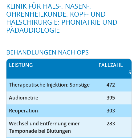
KLINIK FÜR HALS-, NASEN-,
OHRENHEILKUNDE, KOPF- UND
HALSCHIRURGIE; PHONIATRIE UND
PÄDAUDIOLOGIE
BEHANDLUNGEN NACH OPS
LEISTUNG
FALLZAHL
SCH
Therapeutische Injektion: Sonstige
472
8
Audiometrie
395
Reoperation
303
Wechsel und Entfernung einer
283
Tamponade bei Blutungen