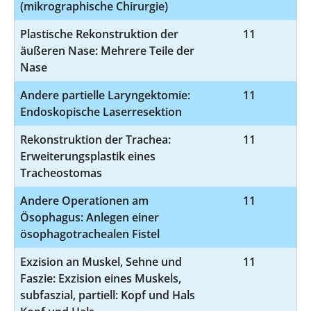
(mikrographische Chirurgie)
Plastische Rekonstruktion der
11
5
äußeren Nase: Mehrere Teile der
Nase
Andere partielle Laryngektomie:
11
5
Endoskopische Laserresektion
Rekonstruktion der Trachea:
11
5
Erweiterungsplastik eines
Tracheostomas
Andere Operationen am
11
5
Ösophagus: Anlegen einer
ösophagotrachealen Fistel
Exzision an Muskel, Sehne und
11
5-
Faszie: Exzision eines Muskels,
subfaszial, partiell: Kopf und Hals