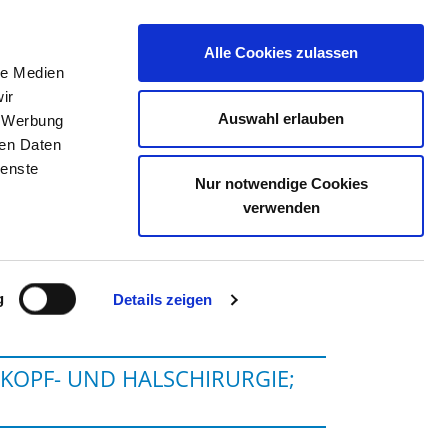
Alle Cookies zulassen
le Medien
TELLENBÖRSE
KONTAKT
IHRE MEINUNG
ir
Auswahl erlauben
, Werbung
ren Daten
ienste
Nur notwendige Cookies
HOLSTEIN, CAMPUS KIEL
verwenden
g
Details zeigen
 KOPF- UND HALSCHIRURGIE;