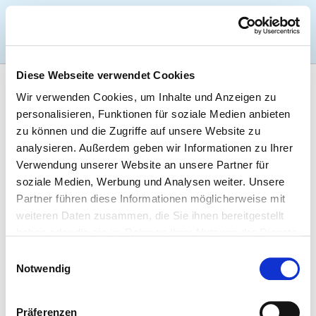
Togg
Diese Webseite verwendet Cookies
Startseite der Fachabteilung
Wir verwenden Cookies, um Inhalte und Anzeigen zu
personalisieren, Funktionen für soziale Medien anbieten
zu können und die Zugriffe auf unsere Website zu
UNIVERSITÄTSKLINIKUM
analysieren. Außerdem geben wir Informationen zu Ihrer
SCHLESWIG-HOLSTEIN,
Verwendung unserer Website an unsere Partner für
CAMPUS KIEL
soziale Medien, Werbung und Analysen weiter. Unsere
Partner führen diese Informationen möglicherweise mit
weiteren Daten zusammen, die Sie ihnen bereitgestellt
haben oder die sie im Rahmen Ihrer Nutzung der Dienste
Passend dazu:
gesammelt haben.
Einwilligungsauswahl
Pflegepersonal
Notwendig
ÄRZTE UND ÄRZTINNEN
Präferenzen