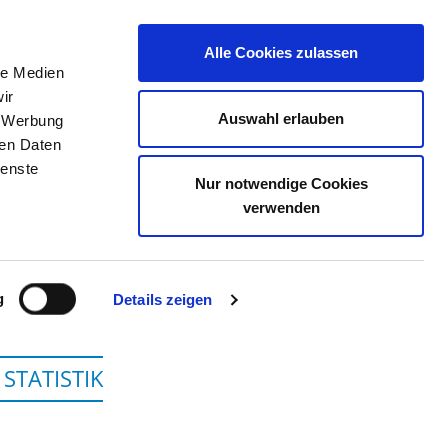
Alle Cookies zulassen
le Medien
TELLENBÖRSE
KONTAKT
IHRE MEINUNG
ir
Auswahl erlauben
, Werbung
ren Daten
ienste
Nur notwendige Cookies
HOLSTEIN, CAMPUS KIEL
verwenden
g
Details zeigen
STATISTIK