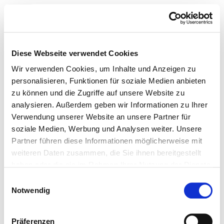
Toggle navigation
Startseite der Fachabteilung
Diese Webseite verwendet Cookies
Wir verwenden Cookies, um Inhalte und Anzeigen zu
personalisieren, Funktionen für soziale Medien anbieten
zu können und die Zugriffe auf unsere Website zu
UNIVERSITÄTSKLINIKUM
analysieren. Außerdem geben wir Informationen zu Ihrer
Schleswig-Holstein, Campus
Verwendung unserer Website an unsere Partner für
soziale Medien, Werbung und Analysen weiter. Unsere
Kiel
Partner führen diese Informationen möglicherweise mit
weiteren Daten zusammen, die Sie ihnen bereitgestellt
Institut für Medizinische
haben oder die sie im Rahmen Ihrer Nutzung der Dienste
Informatik und Statistik
gesammelt haben.
Einwilligungsauswahl
Notwendig
© Deutsches Krankenhaus Verzeichnis 2026
Kontakt
Impressum
Präferenzen