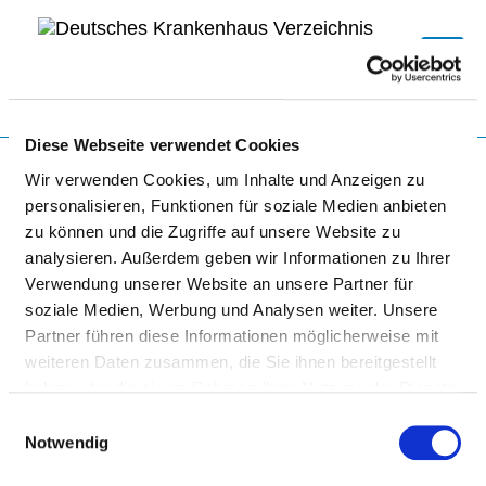
Togg
Diese Webseite verwendet Cookies
Startseite der Fachabteilung
Wir verwenden Cookies, um Inhalte und Anzeigen zu
personalisieren, Funktionen für soziale Medien anbieten
zu können und die Zugriffe auf unsere Website zu
UNIVERSITÄTSKLINIKUM
analysieren. Außerdem geben wir Informationen zu Ihrer
SCHLESWIG-HOLSTEIN,
Verwendung unserer Website an unsere Partner für
soziale Medien, Werbung und Analysen weiter. Unsere
CAMPUS KIEL
Partner führen diese Informationen möglicherweise mit
weiteren Daten zusammen, die Sie ihnen bereitgestellt
haben oder die sie im Rahmen Ihrer Nutzung der Dienste
gesammelt haben.
Einwilligungsauswahl
Notwendig