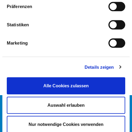
INSTITUT FÜR KLINISCHE
Präferenzen
MOLEKULARBIOLOGIE
Statistiken
MEDIZINISCHES LEISTUNGSANGEBOT
(LT. AUSWAHLLISTE)
Marketing
BEZEICHNUNG
SCHLÜSSEL
Molekulargenetische Diagnostik
VX00
Details zeigen
Alle Cookies zulassen
Auswahl erlauben
KONTAKT
IMPRESSUM
DATENSCHUTZ
Nur notwendige Cookies verwenden
DKTIG