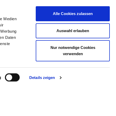
Alle Cookies zulassen
le Medien
TELLENBÖRSE
KONTAKT
IHRE MEINUNG
ir
Auswahl erlauben
, Werbung
ren Daten
ienste
Nur notwendige Cookies
HOLSTEIN, CAMPUS KIEL
verwenden
g
Details zeigen