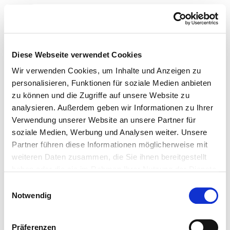
Toggle navigation
Startseite der Fachabteilung
Diese Webseite verwendet Cookies
Wir verwenden Cookies, um Inhalte und Anzeigen zu
personalisieren, Funktionen für soziale Medien anbieten
zu können und die Zugriffe auf unsere Website zu
UNIVERSITÄTSKLINIKUM
analysieren. Außerdem geben wir Informationen zu Ihrer
Schleswig-Holstein, Campus
Verwendung unserer Website an unsere Partner für
soziale Medien, Werbung und Analysen weiter. Unsere
Kiel
Partner führen diese Informationen möglicherweise mit
weiteren Daten zusammen, die Sie ihnen bereitgestellt
Institut für Experimentelle
haben oder die sie im Rahmen Ihrer Nutzung der Dienste
Tumorforschung
gesammelt haben.
Einwilligungsauswahl
Notwendig
Ambulante
Behandlungsmöglichkeiten
Präferenzen