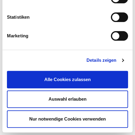
© Deutsches Krankenhaus Verzeichnis 2026
Kontakt
Statistiken
Impressum
Datenschutz
DKTIG
Marketing
Details zeigen
Alle Cookies zulassen
Auswahl erlauben
Nur notwendige Cookies verwenden