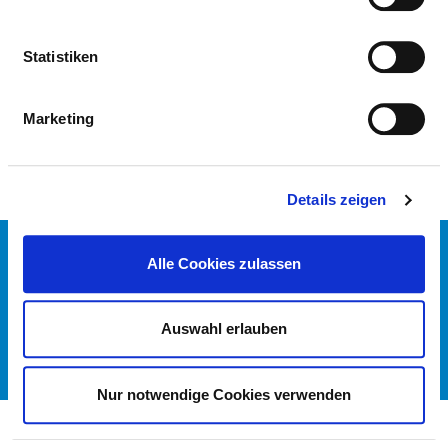
INSTITUT FÜR EXPERIMENTELLE UND
KLINISCHE PHARMAKOLOGIE
Statistiken
PFLEGERISCHE FACHEXPERTISE
Marketing
Details zeigen
KONTAKT
Alle Cookies zulassen
IMPRESSUM
DATENSCHUTZ
DKTIG
Auswahl erlauben
© DEUTSCHES KRANKENHAUS VERZEICHNIS 2026
Nur notwendige Cookies verwenden