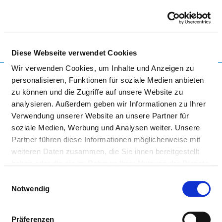
Togg
Diese Webseite verwendet Cookies
Startseite der Fachabteilung
Wir verwenden Cookies, um Inhalte und Anzeigen zu
personalisieren, Funktionen für soziale Medien anbieten
zu können und die Zugriffe auf unsere Website zu
analysieren. Außerdem geben wir Informationen zu Ihrer
UNIVERSITÄTSKLINIKUM
Verwendung unserer Website an unsere Partner für
SCHLESWIG-HOLSTEIN,
soziale Medien, Werbung und Analysen weiter. Unsere
Partner führen diese Informationen möglicherweise mit
CAMPUS KIEL
weiteren Daten zusammen, die Sie ihnen bereitgestellt
haben oder die sie im Rahmen Ihrer Nutzung der Dienste
gesammelt haben.
Einwilligungsauswahl
Notwendig
Präferenzen