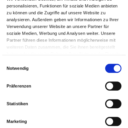
Anzahl (gesamt)
36,87
Die tarifliche wö
personalisieren, Funktionen für soziale Medien anbieten
Arbeitszeit des ä
zu können und die Zugriffe auf unsere Website zu
Dienstes beträgt
analysieren. Außerdem geben wir Informationen zu Ihrer
Analog der geset
Verwendung unserer Website an unsere Partner für
Anforderungen 
soziale Medien, Werbung und Analysen weiter. Unsere
Krankenhaustra
Partner führen diese Informationen möglicherweise mit
werden die VK de
weiteren Daten zusammen, die Sie ihnen bereitgestellt
Dienstes jedoch e
haben oder die sie im Rahmen Ihrer Nutzung der Dienste
Basis von 40 W
gesammelt haben.
Einwilligungsauswahl
berechnet.
Notwendig
Personal mit direktem
36,87
Die tarifliche wö
Beschäftigungsverhältnis
Arbeitszeit des ä
Präferenzen
Dienstes beträgt
Analog der geset
Statistiken
Anforderungen 
Krankenhaustra
werden die VK de
Marketing
Dienstes jedoch e