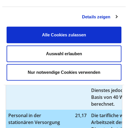
Basis von 40 W
berechnet.
Details zeigen
Personal ohne direktes
0,00
Beschäftigungsverhältnis
Alle Cookies zulassen
Personal in der
15,70
Die tarifliche wö
ambulanten Versorgung
Arbeitszeit des ä
Auswahl erlauben
Dienstes beträgt
Analog der geset
Anforderungen 
Nur notwendige Cookies verwenden
Krankenhaustra
werden die VK de
Dienstes jedoch e
Basis von 40 W
berechnet.
Personal in der
21,17
Die tarifliche wö
stationären Versorgung
Arbeitszeit des ä