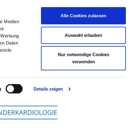
Alle Cookies zulassen
le Medien
TELLENBÖRSE
KONTAKT
IHRE MEINUNG
ir
Auswahl erlauben
, Werbung
ren Daten
ienste
Nur notwendige Cookies
HOLSTEIN, CAMPUS KIEL
verwenden
g
Details zeigen
INDERKARDIOLOGIE