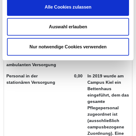
Pflegepersonals im
Alle Cookies zulassen
strukturierten
Qualitätsbericht ist
deshalb nicht
Auswahl erlauben
möglich.
Personal ohne direktes
0,00
Nur notwendige Cookies verwenden
Beschäftigungsverhältnis
Personal in der
0,00
ambulanten Versorgung
Personal in der
0,00
In 2019 wurde am
stationären Versorgung
Campus Kiel ein
Bettenhaus
eingeführt, dem das
gesamte
Pflegepersonal
zugeordnet ist
(ausschließlich
campusbezogene
Zuordnung). Eine