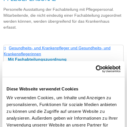
Personelle Ausstattung der Fachabteilung mit Pflegepersonal.
Mitarbeitende, die nicht eindeutig einer Fachabteilung zugeordnet
werden können, werden übergreifend für das Krankenhaus
erfasst.
Gesundheits- und Krankenpfleger und Gesundheits- und
Krankenpflegerinnen
Mit Fachabteilungszuordnung
BERUFSGRUPPE
ANZAHL
ERLÄUTERUNG
Anzahl (gesamt)
0,00
In 2019 wurde am
Campus Kiel ein
Diese Webseite verwendet Cookies
Bettenhaus
Wir verwenden Cookies, um Inhalte und Anzeigen zu
eingeführt, dem das
gesamte
personalisieren, Funktionen für soziale Medien anbieten
Pflegepersonal
zu können und die Zugriffe auf unsere Website zu
zugeordnet ist
analysieren. Außerdem geben wir Informationen zu Ihrer
(ausschließlich
Verwendung unserer Website an unsere Partner für