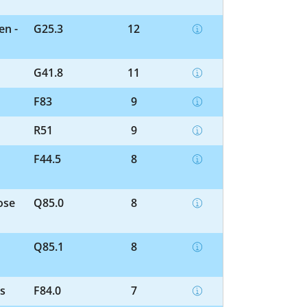
en -
G25.3
12
G41.8
11
F83
9
R51
9
F44.5
8
ose
Q85.0
8
Q85.1
8
us
F84.0
7