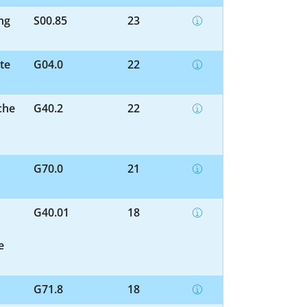
ng
S00.85
23
te
G04.0
22
che
G40.2
22
G70.0
21
G40.01
18
e
G71.8
18