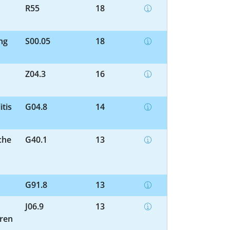
R55
18
ng
S00.05
18
Z04.3
16
itis
G04.8
14
che
G40.1
13
G91.8
13
J06.9
13
eren