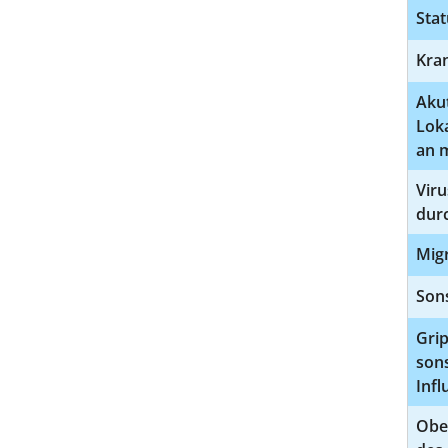
Stat
Kran
Aku
Loka
an 
Viru
durc
Migr
Sons
Grip
son
Inf
Ober