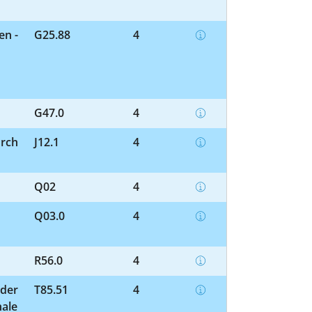
en -
G25.88
4
G47.0
4
urch
J12.1
4
Q02
4
Q03.0
4
R56.0
4
oder
T85.51
4
nale