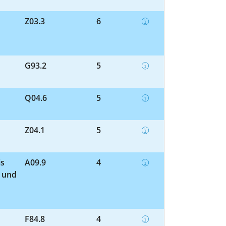
Z03.3
6
G93.2
5
Q04.6
5
Z04.1
5
is
A09.9
4
e und
F84.8
4