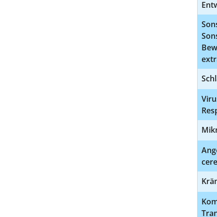
Ent
Son
Son
Bew
ext
Schl
Viru
Resp
Mik
Ang
cere
Kräm
Kom
Tran