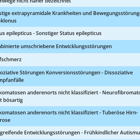
mwege nicht näher bezeichnet
stige extrapyramidale Krankheiten und Bewegungsstörung
klonus
us epilepticus - Sonstiger Status epilepticus
binierte umschriebene Entwicklungsstörungen
fschmerz
oziative Störungen Konversionsstörungen - Dissoziative
mpfanfälle
omatosen anderenorts nicht klassifiziert - Neurofibromat
t bösartig
omatosen anderenorts nicht klassifiziert - Tuberöse Hirn-
erose
 greifende Entwicklungsstörungen - Frühkindlicher Autism