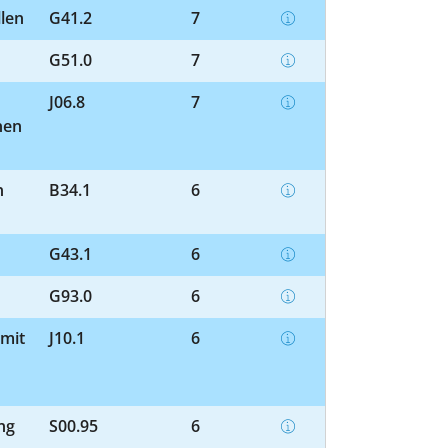
llen
G41.2
7
G51.0
7
J06.8
7
nen
n
B34.1
6
G43.1
6
G93.0
6
 mit
J10.1
6
ng
S00.95
6