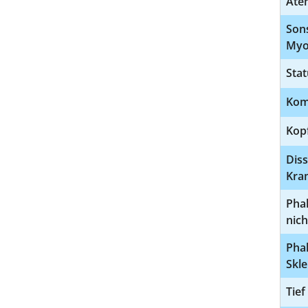
Ate
Son
Myo
Stat
Kom
Kop
Diss
Kra
Phak
nich
Phak
Skl
Tief