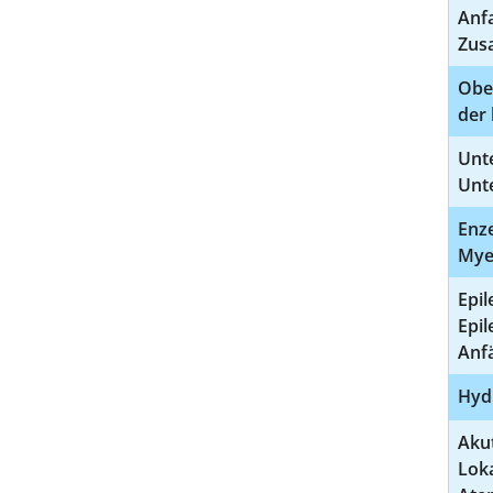
Anf
Zus
Ober
der 
Unt
Unt
Enze
Myel
Epil
Epil
Anfä
Hyd
Aku
Lok