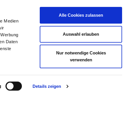
Alle Cookies zulassen
le Medien
TELLENBÖRSE
KONTAKT
IHRE MEINUNG
ir
Auswahl erlauben
, Werbung
ren Daten
ienste
Nur notwendige Cookies
HOLSTEIN, CAMPUS KIEL
verwenden
g
Details zeigen