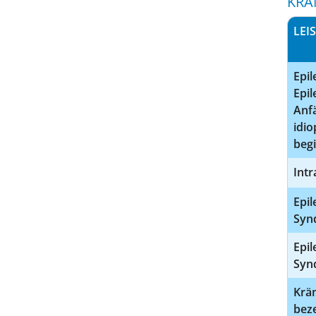
KRA
LEI
Epil
Epil
Anfä
idio
beg
Intr
Epil
Syn
Epil
Syn
Kräm
bez