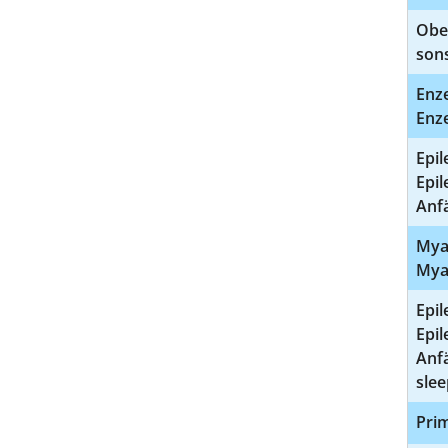
Ober
sons
Enze
Enze
Epil
Epi
Anfä
Mya
Mya
Epil
Epil
Anf
slee
Pri