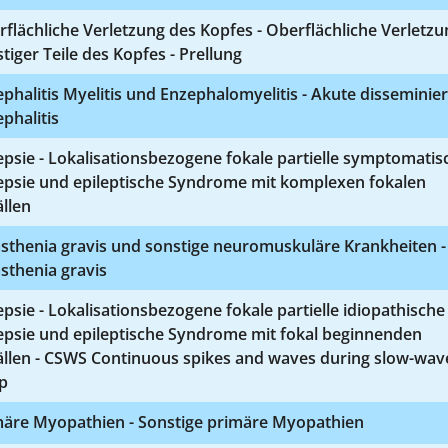
flächliche Verletzung des Kopfes - Oberflächliche Verletzu
tiger Teile des Kopfes - Prellung
phalitis Myelitis und Enzephalomyelitis - Akute disseminier
phalitis
epsie - Lokalisationsbezogene fokale partielle symptomatis
lepsie und epileptische Syndrome mit komplexen fokalen
llen
sthenia gravis und sonstige neuromuskuläre Krankheiten -
sthenia gravis
epsie - Lokalisationsbezogene fokale partielle idiopathische
epsie und epileptische Syndrome mit fokal beginnenden
ällen - CSWS Continuous spikes and waves during slow-wav
p
märe Myopathien - Sonstige primäre Myopathien