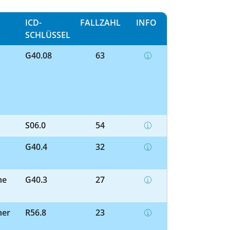
ICD-
FALLZAHL
INFO
SCHLÜSSEL
G40.08
63
S06.0
54
G40.4
32
he
G40.3
27
her
R56.8
23