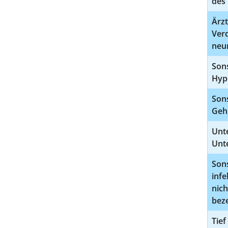
des 
Ärzt
Ver
neu
Sons
Hyp
Son
Geh
Unt
Unt
Sons
infe
nich
bez
Tief